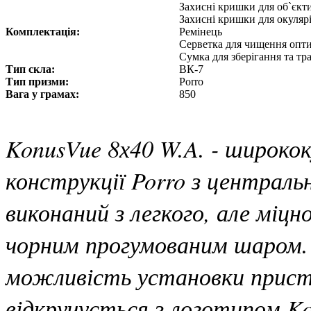
Захисні кришки для об`єкт
Захисні кришки для окуляр
Комплектація:
Ремінець
Серветка для чищення опт
Сумка для зберігання та т
Тип скла:
ВК-7
Тип призми:
Porro
Вага у грамах:
850
KonusVue 8х40 W.A. - широкок
конструкції Porro з централь
виконаний з легкого, але міцн
чорним прогумованим шаром.
можливість установки прист
відкручується з логотипом Ko