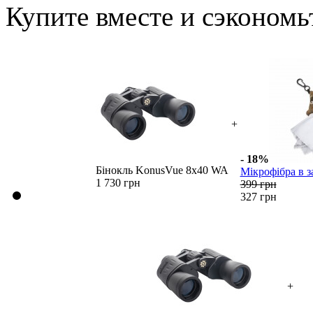
Купите вместе и сэкономь
+
- 18%
Бінокль KonusVue 8x40 WA
Мікрофібра в з
1 730 грн
399 грн
327 грн
+