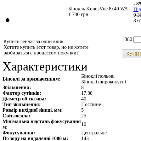
- 
Бінокль KonusVue 8x40 WA
Під
1 730 грн
9 3
8 6
+380
Купить сейчас за один клик
Хотите купить этот товар, но не хотите
разбираться с процессом покупки?
Характеристики
Біноклі польові
Біноклі за призначенням:
Біноклі ширококутні
Збільшення:
8
Фактор сутінків:
17.88
Діаметр об`єктива:
40
Тип збільшення:
Постійне
Розмір вихідної зіниці, мм:
5
Світлосила:
25
Мінімальна відстань фокусування
10
м:
Фокусування:
Центральне
По зору на видаленні 1000 м:
143