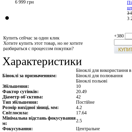
6 999 грн
Пі
шт
3 
3 
+380
Купить сейчас за один клик
Хотите купить этот товар, но не хотите
разбираться с процессом покупки?
Характеристики
Біноклі для використання 
Біноклі за призначенням:
Біноклі для полювання
Біноклі польові
Збільшення:
10
Фактор сутінків:
20.49
Діаметр об`єктива:
42
Тип збільшення:
Постійне
Розмір вихідної зіниці, мм:
4.2
Світлосила:
17.64
Мінімальна відстань фокусування
2.5
м:
Фокусування:
Центральне