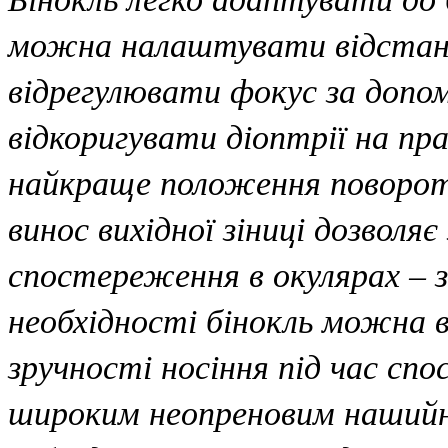
можна налаштувати відстань
відрегулювати фокус за допо
відкоригувати діоптрії на пр
найкраще положення поворотн
винос вихідної зіниці дозвол
спостереження в окулярах – з
необхідності бінокль можна
зручності носіння під час с
широким неопреновим нашийни