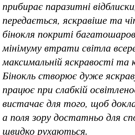
прибирає паразитні відблиск
передається, яскравіше та чі
бінокля покриті багатошаров
мінімуму втрати світла всере
максимальній яскравості та
Бінокль створює дуже яскрав
працює при слабкій освітлено
вистачає для того, щоб докла
а поля зору достатньо для с
швидко рухаються.