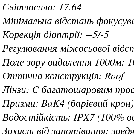
Світлосила: 17.64
Мінімальна відстань фокусува
Корекція діоптрії: +5/-5
Регулювання міжосьової відст
Поле зору видалення 1000м: 1
Оптична конструкція: Roof
Лінзи: C багатошаровим просв
Призми: BaK4 (барієвий крон)
Водостійкість: IPX7 (100% в
Захист від запотівання: зав