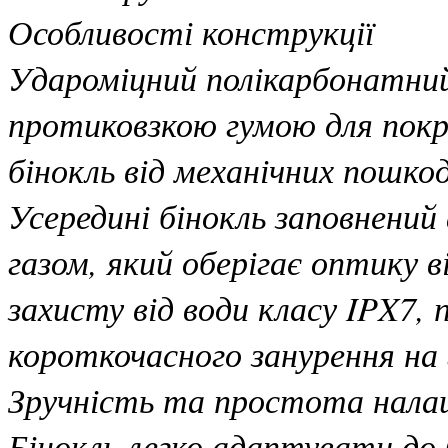
Особливості конструкції
Удароміцний полікарбонатний
протиковзкою гумою для пок
бінокль від механічних пошко
Усередині бінокль заповнений
газом, який оберігає оптику 
захисту від води класу IPX7, 
короткочасного занурення на 
Зручність та простота нал
Бінокль легко адаптувати до 