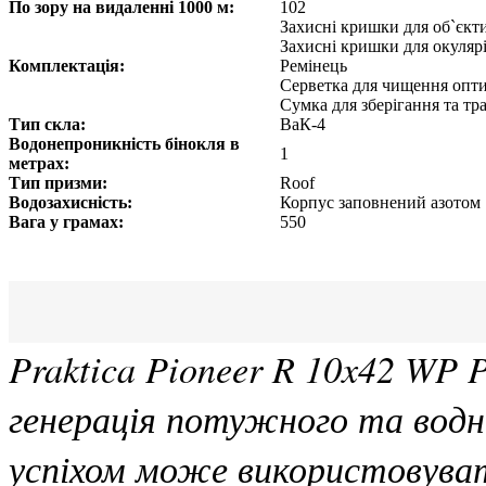
По зору на видаленні 1000 м:
102
Захисні кришки для об`єкт
Захисні кришки для окуляр
Комплектація:
Ремінець
Серветка для чищення опт
Сумка для зберігання та т
Тип скла:
ВаК-4
Водонепроникність бінокля в
1
метрах:
Тип призми:
Roof
Водозахисність:
Корпус заповнений азотом
Вага у грамах:
550
Praktica Pioneer R 10x42 WP 
генерація потужного та водно
успіхом може використовувати