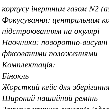
корпусу інертним газом N2 (
Фокусування: центральним к
підстроюванням на окулярі
Наочники: поворотно-висувні 
фіксованими положеннями
Комплектація:
Бінокль
Жорсткий кейс для зберіган
Широкий нашийний ремінь
Захисна кришка окулярів (здв