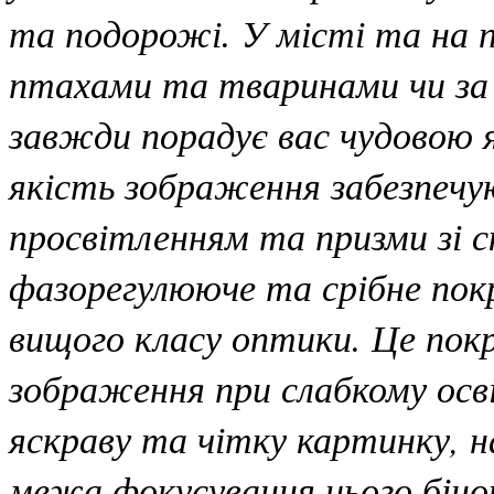
та подорожі. У місті та на п
птахами та тваринами чи за 
завжди порадує вас чудовою 
якість зображення забезпечу
просвітленням та призми зі 
фазорегулююче та срібне пок
вищого класу оптики. Це пок
зображення при слабкому осві
яскраву та чітку картинку, н
межа фокусування цього біно