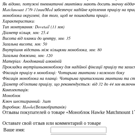
Як відомо, потужні пневматичні гвинтівки мають досить значну віддач
Matchmount 1"/9-11mm/Med забезпечує надійне кріплення прицілу на приц
моноблока округлені, для того, щоб не пошкодити приціл .
Характеристики:
Тип монтування: Dovetail (11 мм)
Діаметр кільця, мм: 25.4
Висота від планки до центру, мм: 35
Загальна висота, мм: 50
Внутрішня відстань між кільцями моноблока, мм: 80
Загальна довжина, мм: 120
Матеріал: Анодований алюміній
Прокладки внутрішньомоноблоку для надійної фіксації прицілу та захис
Фіксація прицілу в моноблоці: Чотирьма гвинтами з кожного боку
Фіксація моноблока на планці: Чотирьма притискними гвинтами та с
Діаметр об'єктива прицілу, що рекомендується: від 32 до 44 мм включн
Комплектація:
Моноблок
Ключ шестигранний: 3шт
Виробник: Hawke(Великобританія)
Отзывы покупателей о товаре «Моноблок Hawke Matchmount 1
Оставьте свой отзыв или комментарий о товаре
Ваше имя: