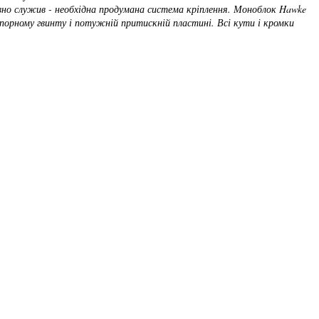
авно служив - необхідна продумана система кріплення. Моноблок Hawke
топорному гвинту і потужній притискній пластині. Всі кути і кромки