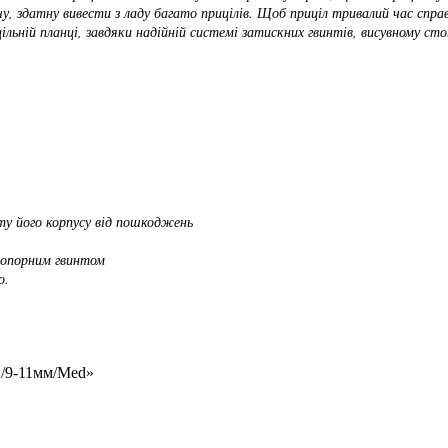
у, здатну вивести з ладу багато прицілів. Щоб приціл тривалий час спр
ільній планці, завдяки надійній системі затискних гвинтів, висувному с
ту його корпусу від пошкоджень
топорним гвинтом
о.
`/9-11мм/Med»