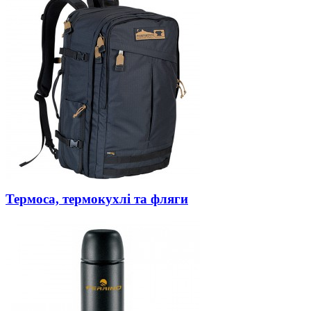
Термоса, термокухлі та фляги