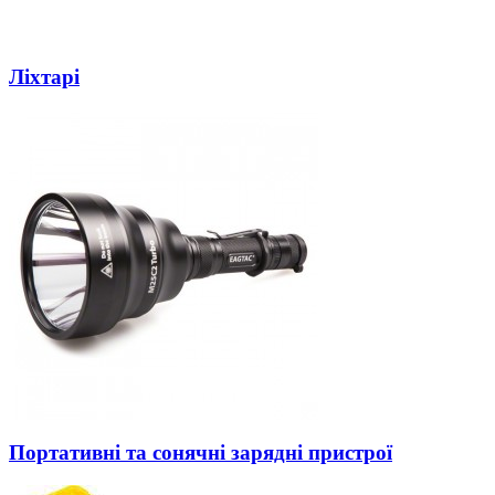
Ліхтарі
Портативні та сонячні зарядні пристрої