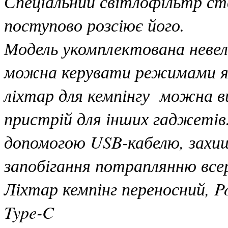
Спеціальний світлофільтр ств
поступово розсіює його.
Модель укомплектована невел
можна керувати режимами яс
ліхтар для кемпінгу можна в
пристрій для інших гаджетів.
допомогою USB-кабелю, захи
запобігання потраплянню всер
Ліхтар кемпінг переносний, P
Type-C