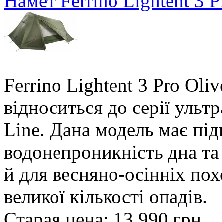
Намет Ferrino Lightent 3 
Ferrino Lightent 3 Pro Ol
відноситься до серії ультр
Line. Дана модель має під
водонепроникність дна та п
й для весняно-осінніх по
великої кількості опадів.
Старая цена:
13 990 грн
.