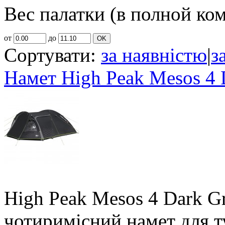
Вес палатки (в полной ком
от
до
OK
Сортувати:
за наявністю
|
з
Намет High Peak Mesos 4 
High Peak Mesos 4 Dark Gr
чотиримісний намет для т