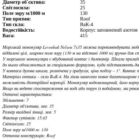
Діаметр об`єктива:
35
Світлосила:
25
Поле зору м/1000 м
130
Тип призми:
Roof
Тип скла:
ВаК-4
Водостійкість:
Корпус заповнений азотом
Вага:
415
Морський монокуляр Levenhuk Nelson 7x35 можна порекомендувати любит
віддалені цілі, широке поле зору (130 м на відстані 1000 м) зручне дл
У морського монокуляра є вбудований компас і далекомір. Шкали прилад
до нього обчислюється за спеціальною формулою, куди підставляють дан
У компаса дугова шкала, розмічена у градусах, ціна поділу – 1°. Компас п
Матеріал оптики – скло BaK-4. На лінзи нанесено повне багатошарове 
можливість діоптрійної корекції. Монокуляр водозахищений, його корпу
Якщо ви ведете спостереження на воді або поруч із водоймою, ми реком
Оптичні характеристики:
Збільшення: 7
Діаметр об'єктива, мм: 35
Розмір вихідної зіниці, мм: 5
Фактор сутінків: 15.65
Світлосила: 25
Поле зору м/1000 м: 130
Оптична конструкція: Roof