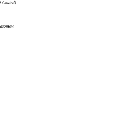
 Coated)
 азотом