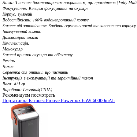
Лінзи: З повним багатошаровим покриттям, що просвітлює (Fully Multi
Фокусування: Кільцем фокусування на окулярі
Корпус: гумовий
Водостійкість: 100% водонепроникний корпус
Захист від запотівання: Завдяки герметичності та заповненню корпусу
Інтегрований компас
Дальномірна шкала
Комплектація:
Монокуляр
Захисні кришки окуляра та об'єктиву
Ремінь
Чохол
Серветка для оптики, що чистить
Інструкція з експлуатації та гарантійний талон
Вага: 415 гр
Виробник: Levenhuk(США)
Рекомендуем посмотреть
Портативна Батарея Proove Powerbox 65W 60000mAh