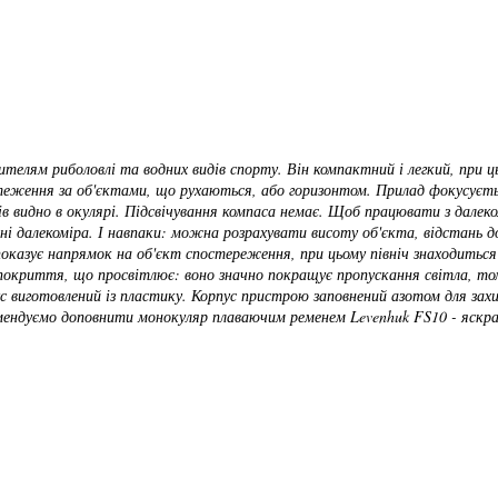
елям риболовлі та водних видів спорту. Він компактний і легкий, при ц
я стеження за об'єктами, що рухаються, або горизонтом. Прилад фокусуєт
ів видно в окулярі. Підсвічування компаса немає. Щоб працювати з далек
і далекоміра. І навпаки: можна розрахувати висоту об'єкта, відстань до
оказує напрямок на об'єкт спостереження, при цьому північ знаходиться на п
покриття, що просвітлює: воно значно покращує пропускання світла, то
с виготовлений із пластику. Корпус пристрою заповнений азотом для зах
ендуємо доповнити монокуляр плаваючим ременем Levenhuk FS10 - яскрави