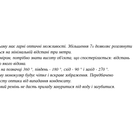
ьому має гарні оптичні можливості. Збільшення 7x дозволяє розглянути
ься на мінімальній відстані три метри.
оміром, потрібно знати висоту об'єкта, що спостерігається: відстань
 якого відома.
означці 360 °, південь - 180 °, схід - 90 ° і захід - 270 °.
му монокуляр будує чітке і яскраве зображення. Передбачено
исту оптики від випадання конденсату.
й ремінь не дасть приладу зануритися під воду і загубитися.