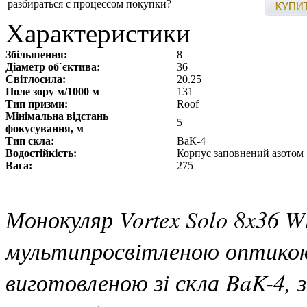
разбираться с процессом покупки?
Характеристики
Збільшення:
8
Діаметр об`єктива:
36
Світлосила:
20.25
Поле зору м/1000 м
131
Тип призми:
Roof
Мінімальна відстань
5
фокусування, м
Тип скла:
ВаК-4
Водостійкість:
Корпус заповнений азотом
Вага:
275
Монокуляр Vortex Solo 8x36 
мультипросвітленою оптикою,
виготовленою зі скла BaK-4, 