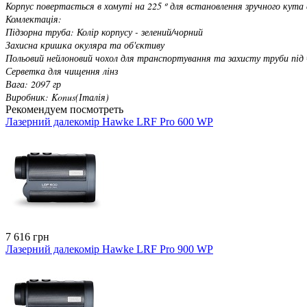
Корпус повертається в хомуті на 225 º для встановлення зручного кут
Комлектація:
Підзорна труба: Колір корпусу - зелений/чорний
Захисна кришка окуляра та об'єктиву
Польовий нейлоновий чохол для транспортування та захисту труби під
Серветка для чищення лінз
Вага: 2097 гр
Виробник: Konus(Італія)
Рекомендуем посмотреть
Лазерний далекомір Hawke LRF Pro 600 WP
7 616 грн
Лазерний далекомір Hawke LRF Pro 900 WP