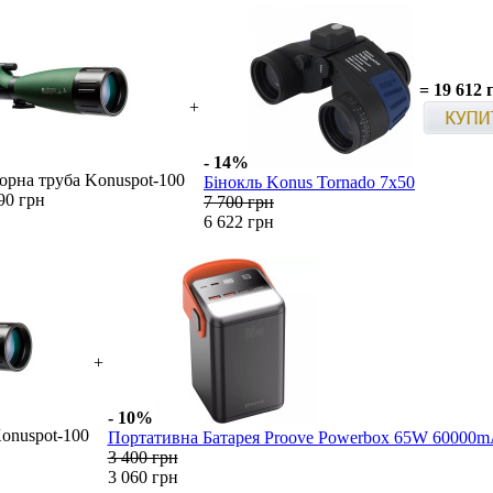
=
19 612 
+
- 14%
орна труба Konuspot-100
Бінокль Konus Tornado 7x50
90 грн
7 700 грн
6 622 грн
+
- 10%
onuspot-100
Портативна Батарея Proove Powerbox 65W 60000
3 400 грн
3 060 грн