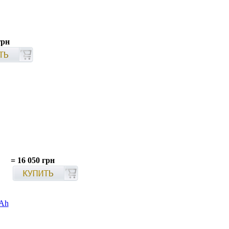
грн
=
16 050 грн
mAh