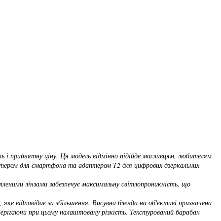
ть і прийнятну ціну. Ця модель відмінно підійде мисливцям, любителям
аптером для смартфона та адаптером T2 для цифрових дзеркальних
ітленими лінзами забезпечує максимальну світлопроникність, що
ке відповідає за збільшення. Висувна бленда на об'єктиві призначена
зберігаючи при цьому налаштовану різкість. Текстурований барабан