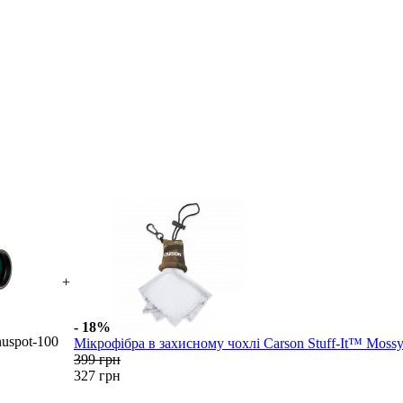
+
- 18%
uspot-100
Мікрофібра в захисному чохлі Carson Stuff-It™ Moss
399 грн
327 грн