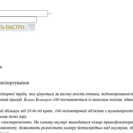
-
м
ранспортування
ідзорної труби, яка цінується за високу якість оптики, водонепроникніс
ичний прилад. Konus Konuspot-100 поставляється із захисним чохлом, ад
ий збільшує від 20 до 60 крат. 100-міліметровий об'єктив з мультипросв
ьому полю зору.
спостереженнях. На самому окулярі знаходиться кільце трансфокатора, я
о комплекту, дозволяють розмістити камеру безпосередньо над окуляром, 