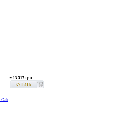
=
13 317 грн
y Oak