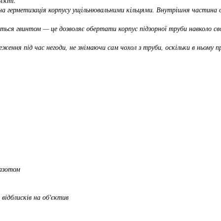
єкті.
на герметизація корпусу ущільнювальними кільцями. Внутрішня частина о
ься гвинтом — це дозволяє обертати корпус підзорної труби навколо сво
ження під час негоди, не знімаючи сам чохол з труби, оскільки в ньому 
 азотом
відблисків на об'єктив