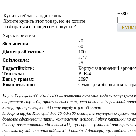
+380
Купить сейчас за один клик
Хотите купить этот товар, но не хотите
разбираться с процессом покупки?
Характеристики
20
Збільшення:
60
Діаметр об`єктива:
100
2.77
Світлосила:
25
Водостійкість:
Корпус заповнений аргоно
Тип скла:
ВаК-4
Вага у грамах:
2097
Комплектація:
Сумка для зберігання та т
Konus Konuspot-100 20-60x100 — повністю оновлена модель популярної п
спортивної стрільби, орнітологам і тим, хто шукає універсальний опт
камер, що перетворює підзорну трубу в зум-об'єктив.
Підзорна труба Konuspot-100 20-60x100 оснащена окуляром із зумом, як
дозволяє сформувати чітку, контрастну, яскраву і різку картинку по вс
Окуляр розташований під кутом 45°, що сприяє зручності при тривалих 
для захисту від сонячних відблисків і опадів. Адаптери, що входять д