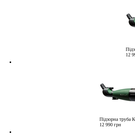
Підз
12 9
Підзорна труба K
12 990 грн