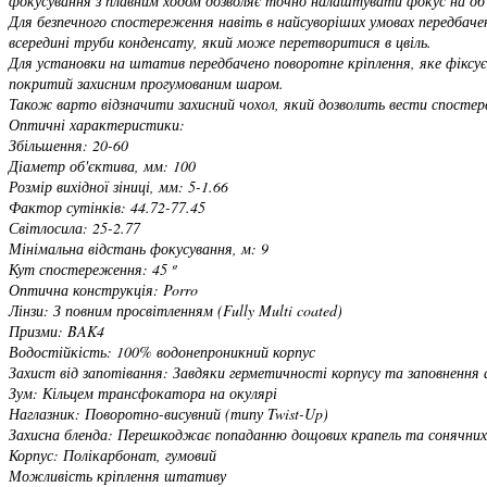
фокусування з плавним ходом дозволяє точно налаштувати фокус на об'
Для безпечного спостереження навіть в найсуворіших умовах передбаче
всередині труби конденсату, який може перетворитися в цвіль.
Для установки на штатив передбачено поворотне кріплення, яке фіксуєт
покритий захисним прогумованим шаром.
Також варто відзначити захисний чохол, який дозволить вести спостере
Оптичні характеристики:
Збільшення: 20-60
Діаметр об'єктива, мм: 100
Розмір вихідної зіниці, мм: 5-1.66
Фактор сутінків: 44.72-77.45
Світлосила: 25-2.77
Мінімальна відстань фокусування, м: 9
Кут спостереження: 45 º
Оптична конструкція: Porro
Лінзи: З повним просвітленням (Fully Multi coated)
Призми: BAK4
Водостійкість: 100% водонепроникний корпус
Захист від запотівання: Завдяки герметичності корпусу та заповнення
Зум: Кільцем трансфокатора на окулярі
Наглазник: Поворотно-висувний (типу Twist-Up)
Захисна бленда: Перешкоджає попаданню дощових крапель та сонячних 
Корпус: Полікарбонат, гумовий
Можливість кріплення штативу