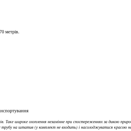
70 метрів.
ранспортування
етрів. Таке широке охоплення незамінне при спостереженнях за дикою пр
у трубу на штатив (у комплект не входить) і насолоджуватися красою н