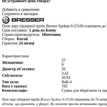
Не устраивает цена товара?
Добавить к сравнению
Сохранить в закладки
Поле зору підзорної труби Bresser Spektar 9-27x50 становить до 
Срок поставки:
1 день по Киеву
Страна-производитель:
Німеччина
Сборка:
Китай
Гарантия:
24 місяці
Характеристики
27
Збільшення:
9
Діаметр об`єктива:
50
3.42
Світлосила:
30.83
Тип скла:
ВаК-4
Вага у грамах:
705
Комплектація:
Сумка для зберігання та т
Поле зору підзорної труби Bresser Spektar 9-27x50 становить до 70 м
об'єкти, що цікавлять, у фокусі. Ви можете просто встановити зоров