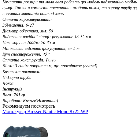
Компактні розміри та мала вага роблять цю модель надзвичайно мобільно
сумці. Так як в комплект постачання входить чохол, то зорову трубу з
невеликих зовнішніх пошкоджень.
Оптичні характеристики:
Збільшення: 9-27
Діаметр об'єктива, мм: 50
Видалення вихідної зіниці: регульоване 16-12 мм
Поле зору на 1000м: 70-35 м
Мінімальна відстань фокусування, м: 5 м
Кут спостереження: 45 º
Оптична конструкція: Porro
Лінзи: З синім покриттям, що просвітлює (coated)
Комплект поставки:
Підзорна труба
Чохол
Інструкція
Вага: 705 гр
Виробник: Bresser(Німеччина)
Рекомендуем посмотреть
Монокуляр Bresser Nautic Mono 8x25 WP