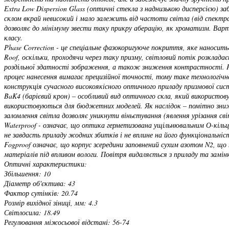
Extra Low Dispersion Glass (оптичні стекла з наднизькою дисперсією) з
склом вкрай невисокий і мало залежить від частоти світла (від спектр
дозволяє до мінімуму звести таку прикру аберацію, як хроматизм. Вар
класу.
Phase Correction - це спеціальне фазокоригуюче покриття, яке наносит
Roof, оскільки, проходячи через таку призму, світловий потік розклада
роздільної здатності зображення, а також зниження контрастності. P
процес нанесення вимагає прецизійної точності, тому таке технологі
конструкція сучасного високоякісного оптичного приладу призмової сис
BaK4 (барієвий крон) – особливий вид оптичного скла, який використов
використовуються для бюджетних моделей. Як наслідок – помітно знижу
заломлення світла дозволяє уникнути віньєтування (явлення урізання сві
Waterproof - означає, що оптика герметизована ущільнювальним О-кільц
не завдасть приладу жодних збитків і не вплине на його функціональніс
Fogproof означає, що корпус зсередини заповнений сухим азотом N2, що 
матеріалів під впливом вологи. Повітря видаляється з приладу та замін
Оптичні характеристики:
Збільшення: 10
Діаметр об'єктива: 43
Фактор сутінків: 20.74
Розмір вихідної зіниці, мм: 4.3
Світлосила: 18.49
Регулювання міжосьової відстані: 56-74