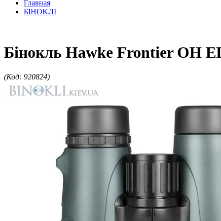
Главная
БIHOKЛI
Бінокль Hawke Frontier OH E
(Код: 920824)