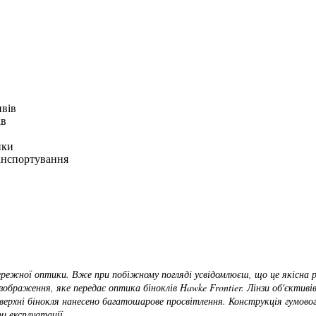
ивів
ів
ики
ранспортування
режної оптики. Вже при побіжному погляді усвідомлюєш, що це якісна рі
зображення, яке передає оптика біноклів Hawke Frontier. Лінзи об'єктиві
рхні бінокля нанесено багатошарове просвітлення. Конструкція гумового
и експлуатації.