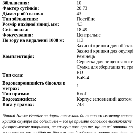
Збільшення:
10
Фактор сутінків:
20.73
Діаметр об`єктива:
43
Тип збільшення:
Постійне
Розмір вихідної зіниці, мм:
4.3
Світлосила:
18.49
Фокусування:
Центральне
По зору на видаленні 1000 м:
113
Захисні кришки для об`єкт
Захисні кришки для окуляр
Комплектація:
Ремінець
Серветка для чищення опт
Сумка для зберігання та т
ED
Тип скла:
ВаК-4
Водонепроникність бінокля в
1
метрах:
Тип призми:
Roof
Водозахисність:
Корпус заповнений азотом
Вага у грамах:
743
Біноклі Hawke Frontier не дарма належать до топового сегменту спосте
кришки окулярів та об'єктивів – все це приємно доповнює висококласне 
фазорегулююче покриття, не кажучи вже про те, що на всі оптичні пове
жорсткість та надійність бінокля, але й забезпечує значну зручність пр