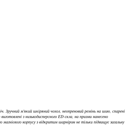
ч. Зручний м'який шкіряний чохол, неопреновий ремінь на шию, спарені
в виготовлені з низькодисперсного ED-скла, на призми нанесено
 магнієвого корпусу з відкритим шарніром не тільки підвищує загальну