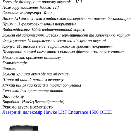
Корекція діоптрію на правому окулярі: +5/-5
Поле зору видалення 1000м: 113
Оптична конструкція: Roof
Лінзи: ED лінзи зі скла з наднизькою дисперсією та повним багатошаров
Призми: З фазокоректуючим покриттям
Водостійкість: 100% водонепроникний корпус
Захист від запотівання: Завдяки герметичності та заповненню корпусу
Фокусування: Центральним колесом та кільцем на окулярі
Корпус: Магнієвий сплав із протиковзким гумовим покриттям
Поворотно-висувні наглазники з кількома фіксованими положеннями
Можливість кріплення штативу
Комплектація:
Бінокль
Захисні кришки окулярів та об'єктиву
Широкий наший ремінь з неопрену
М'який шкіряний кейс для транспортування
Серветка для протирання оптики
Вага: 743 гр
Виробник: Hawke(Великобританія)
Рекомендуем посмотреть
Лазерний далекомір Hawke LRF Endurance 1500 OLED