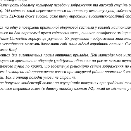
абезпечують ідеальну кольорову передачу зображення та високий ступінь 
а). Усі світлові хвилі переломлюються на однакову величину кута, забезп
тість ED-скла дуже висока, саме тому виробники високотехнологічної сп
ься на одну з поверхонь призмінної обертової системи у вигляді найтонш
ється на два паралельні пучки світлових хвиль, виникає позафазове зміще
hase Correction коригує це усунення. Як результат - зображення максим
чне ускладнення можуть дозволити собі лише відомі виробники оптики. 
теми Roof.
ується для виготовлення призм оптичних приладів. Цей матеріал має нижч
ється хроматична аберація (райдужна оболонка на різких межах переход
тлового пучка по краях), що забезпечує рівномірно світле зображення по 
ем і захищена від проникнення вологи при зануренні рідини протягом 3 хв
ть. Такій оптиці погодні умови не страшні.
не допускає конденсації вологи на внутрішніх поверхнях при градієнті те
юється інертним газом (в даному випадку азотом N2), який не містить у с