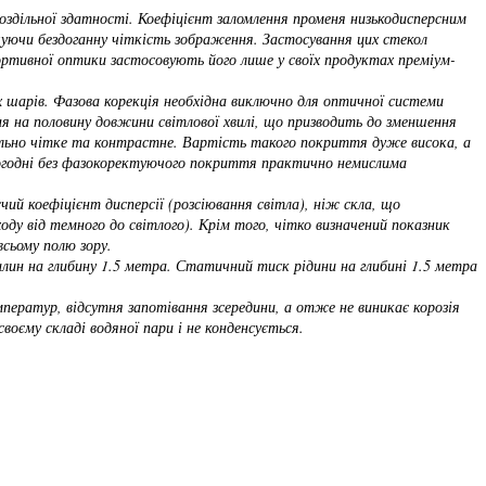
роздільної здатності. Коефіцієнт заломлення променя низькодисперсним
ечуючи бездоганну чіткість зображення. Застосування цих стекол
ортивної оптики застосовують його лише у своїх продуктах преміум-
их шарів. Фазова корекція необхідна виключно для оптичної системи
ння на половину довжини світлової хвилі, що призводить до зменшення
ально чітке та контрастне. Вартість такого покриття дуже висока, а
Сьогодні без фазокоректуючого покриття практично немислима
ий коефіцієнт дисперсії (розсіювання світла), ніж скла, що
у від темного до світлого). Крім того, чітко визначений показник
всьому полю зору.
илин на глибину 1.5 метра. Статичний тиск рідини на глибині 1.5 метра
мператур, відсутня запотівання зсередини, а отже не виникає корозія
воєму складі водяної пари і не конденсується.