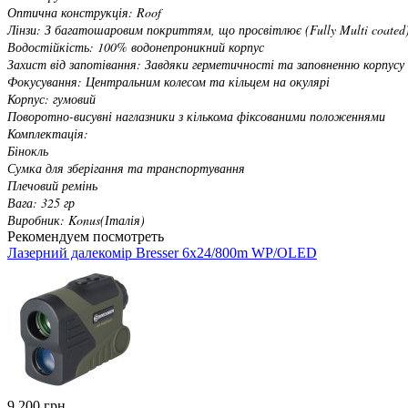
Оптична конструкція: Roof
Лінзи: З багатошаровим покриттям, що просвітлює (Fully Multi coated
Водостійкість: 100% водонепроникний корпус
Захист від запотівання: Завдяки герметичності та заповненню корпусу
Фокусування: Центральним колесом та кільцем на окулярі
Корпус: гумовий
Поворотно-висувні наглазники з кількома фіксованими положеннями
Комплектація:
Бінокль
Сумка для зберігання та транспортування
Плечовий ремінь
Вага: 325 гр
Виробник: Konus(Італія)
Рекомендуем посмотреть
Лазерний далекомір Bresser 6x24/800m WP/OLED
9 200 грн