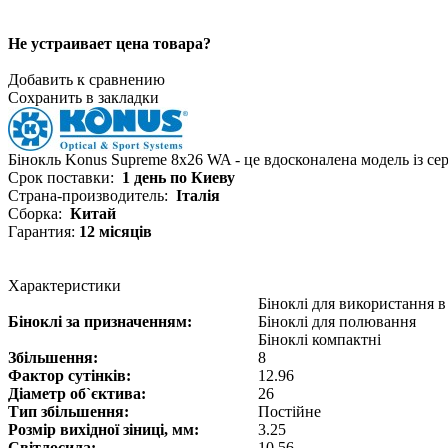
Не устраивает цена товара?
Добавить к сравнению
Сохранить в закладки
Бінокль Konus Supreme 8x26 WA - це вдосконалена модель із сер
Срок поставки:
1 день по Киеву
Страна-производитель:
Італія
Сборка:
Китай
Гарантия:
12 місяців
Характеристики
Біноклі для використання 
Біноклі за призначенням:
Біноклі для полювання
Біноклі компактні
Збільшення:
8
Фактор сутінків:
12.96
Діаметр об`єктива:
26
Тип збільшення:
Постійне
Розмір вихідної зіниці, мм:
3.25
Світлосила:
10.56