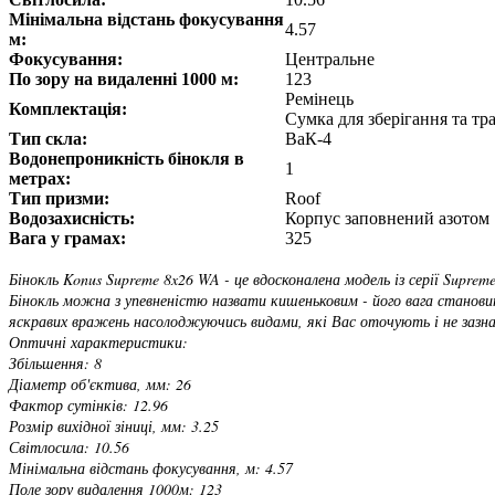
Мінімальна відстань фокусування
4.57
м:
Фокусування:
Центральне
По зору на видаленні 1000 м:
123
Ремінець
Комплектація:
Сумка для зберігання та т
Тип скла:
ВаК-4
Водонепроникність бінокля в
1
метрах:
Тип призми:
Roof
Водозахисність:
Корпус заповнений азотом
Вага у грамах:
325
Бінокль Konus Supreme 8x26 WA - це вдосконалена модель із серії Supre
Бінокль можна з упевненістю назвати кишеньковим - його вага становить
яскравих вражень насолоджуючись видами, які Вас оточують і не зазн
Оптичні характеристики:
Збільшення: 8
Діаметр об'єктива, мм: 26
Фактор сутінків: 12.96
Розмір вихідної зіниці, мм: 3.25
Світлосила: 10.56
Мінімальна відстань фокусування, м: 4.57
Поле зору видалення 1000м: 123