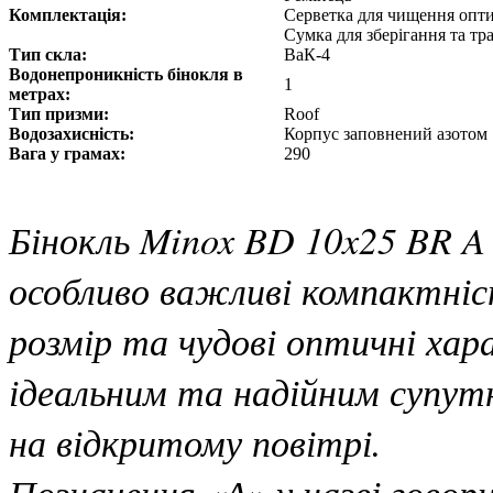
Комплектація:
Серветка для чищення опт
Сумка для зберігання та т
Тип скла:
ВаК-4
Водонепроникність бінокля в
1
метрах:
Тип призми:
Roof
Водозахисність:
Корпус заповнений азотом
Вага у грамах:
290
Бінокль Minox BD 10x25 BR A 
особливо важливі компактні
розмір та чудові оптичні ха
ідеальним та надійним супут
на відкритому повітрі.
Позначення «А» у назві говор