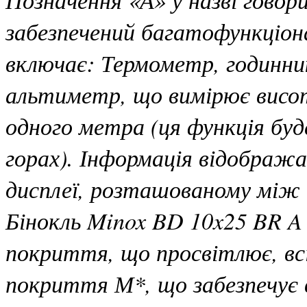
забезпечений багатофункціон
включає: Термометр, годинни
альтиметр, що вимірює висот
одного метра (ця функція буд
горах). Інформація відображ
дисплеї, розташованому між о
Бінокль Minox BD 10x25 BR A
покриття, що просвітлює, всі
покриття М*, що забезпечує в