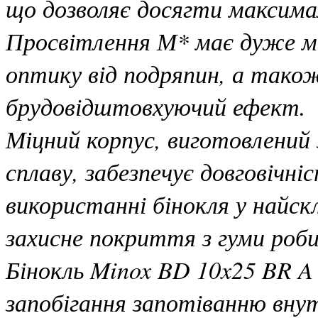
що дозволяє досягти максима
Просвітлення М* має дуже мі
оптику від подряпин, а тако
брудовідштовхуючий ефект.
Міцний корпус, виготовлений
сплаву, забезпечує довговічн
використанні бінокля у найск
захисне покриття з гуми роб
Бінокль Minox BD 10x25 BR A 
запобігання запотіванню вну