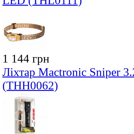
LED (THL0111)
1 144 грн
Ліхтар Mactronic Sniper 3.
(THH0062)