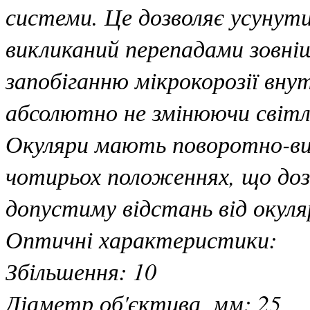
системи. Це дозволяє усунути
викликаний перепадами зовні
запобіганню мікрокорозії вну
абсолютно не змінюючи світл
Окуляри мають поворотно-вис
чотирьох положеннях, що доз
допустиму відстань від окуляр
Оптичні характеристики:
Збільшення: 10
Діаметр об'єктива, мм: 25