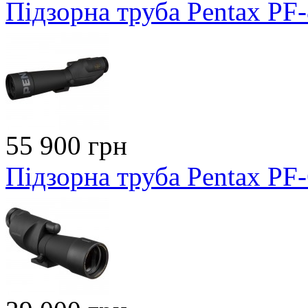
Підзорна труба Pentax PF
55 900 грн
Підзорна труба Pentax PF