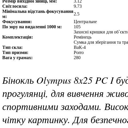
Розмір вихідної зіниці, мм:
3.12
Світлосила:
9.73
Мінімальна відстань фокусування
2.5
м:
Фокусування:
Центральне
По зору на видаленні 1000 м:
105
Захисні кришки для об`єкт
Комплектація:
Ремінець
Сумка для зберігання та т
Тип скла:
ВаК-4
Тип призми:
Porro
Вага у грамах:
280
Бінокль Olympus 8x25 PC I бу
прогулянці, для вивчення жи
спортивними заходами. Висок
чітку картинку. Для безпечн