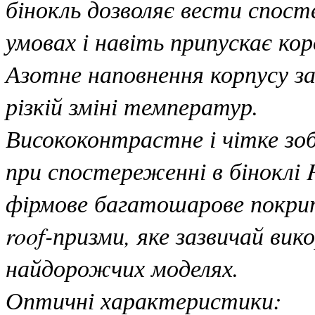
бінокль дозволяє вести спос
умовах і навіть припускає ко
Азотне наповнення корпусу з
різкій зміні температур.
Висококонтрастне і чітке зо
при спостереженні в біноклі 
фірмове багатошарове покрит
roof-призми, яке зазвичай ви
найдорожчих моделях.
Оптичні характеристики: