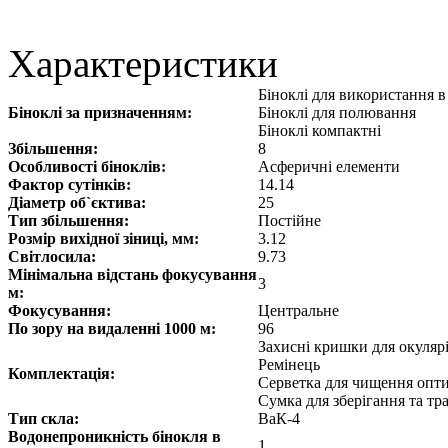
Характеристики
Біноклі для використання 
Біноклі за призначенням:
Біноклі для полювання
Біноклі компактні
Збільшення:
8
Особливості біноклів:
Асферичні елементи
Фактор сутінків:
14.14
Діаметр об`єктива:
25
Тип збільшення:
Постійне
Розмір вихідної зіниці, мм:
3.12
Світлосила:
9.73
Мінімальна відстань фокусування
3
м:
Фокусування:
Центральне
По зору на видаленні 1000 м:
96
Захисні кришки для окуляр
Ремінець
Комплектація:
Серветка для чищення опт
Сумка для зберігання та т
Тип скла:
ВаК-4
Водонепроникність бінокля в
1