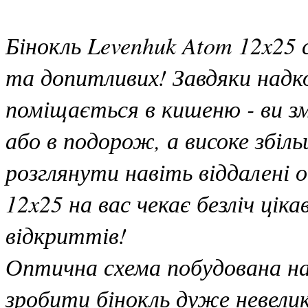
Бінокль Levenhuk Atom 12x25 
та допитливих! Завдяки надк
поміщається в кишеню - ви з
або в подорож, а високе збіл
розглянути навіть віддалені 
12x25 на вас чекає безліч ці
відкриттів!
Оптична схема побудована на
зробити бінокль дуже невелик