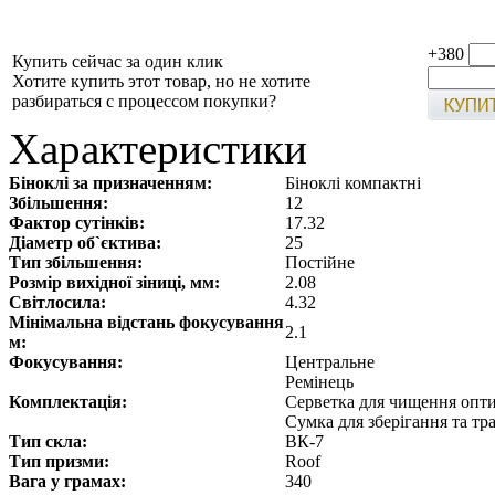
+380
Купить сейчас за один клик
Хотите купить этот товар, но не хотите
разбираться с процессом покупки?
Характеристики
Біноклі за призначенням:
Біноклі компактні
Збільшення:
12
Фактор сутінків:
17.32
Діаметр об`єктива:
25
Тип збільшення:
Постійне
Розмір вихідної зіниці, мм:
2.08
Світлосила:
4.32
Мінімальна відстань фокусування
2.1
м:
Фокусування:
Центральне
Ремінець
Комплектація:
Серветка для чищення опт
Сумка для зберігання та т
Тип скла:
ВК-7
Тип призми:
Roof
Вага у грамах:
340