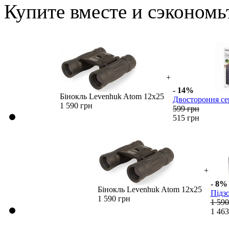
Купите вместе и сэкономь
+
- 14%
Бінокль Levenhuk Atom 12x25
Двостороння сер
1 590 грн
599 грн
515 грн
+
- 8%
Бінокль Levenhuk Atom 12x25
Підзо
1 590 грн
1 590
1 463