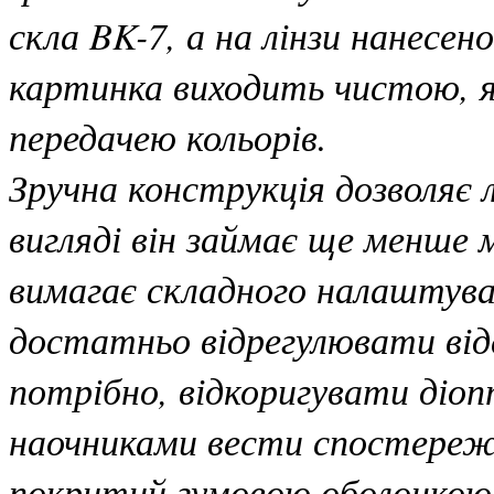
скла BK-7, а на лінзи нанесе
картинка виходить чистою, я
передачею кольорів.
Зручна конструкція дозволяє 
вигляді він займає ще менше 
вимагає складного налаштув
достатньо відрегулювати від
потрібно, відкоригувати діоп
наочниками вести спостереж
покритий гумовою оболонкою,