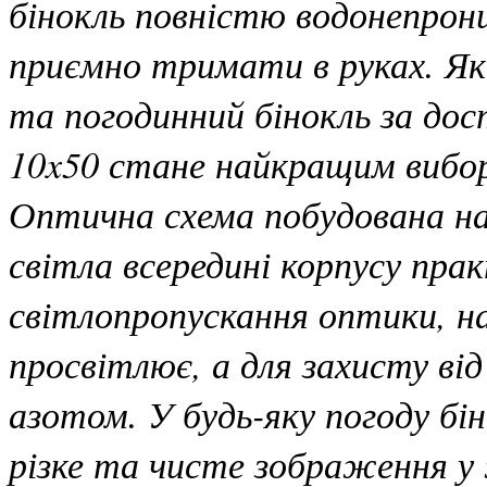
бінокль повністю водонепрони
приємно тримати в руках. Як
та погодинний бінокль за до
10x50 стане найкращим вибо
Оптична схема побудована на
світла всередині корпусу пр
світлопропускання оптики, н
просвітлює, а для захисту ві
азотом. У будь-яку погоду бі
різке та чисте зображення у 