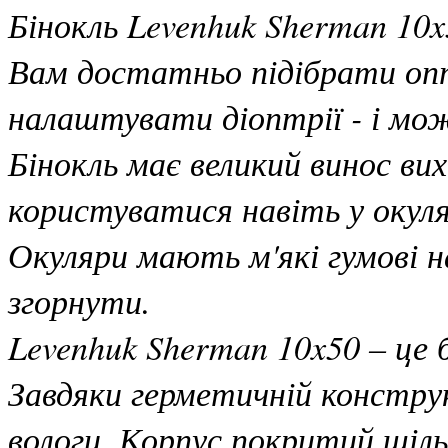
Бінокль Levenhuk Sherman 10
Вам достатньо підібрати оп
налаштувати діоптрії - і м
Бінокль має великий винос вих
користуватися навіть у окуля
Окуляри мають м'які гумові н
згорнути.
Levenhuk Sherman 10x50 – це б
Завдяки герметичній конструкц
вологи. Корпус покритий щіл