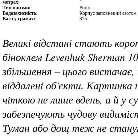
метрах:
Тип призми:
Porro
Водозахисність:
Корпус заповнений азотом
Вага у грамах:
875
Великі відстані стають кор
біноклем Levenhuk Sherman 1
збільшення – цього вистачає,
віддалені об'єкти. Картинка 
чіткою не лише вдень, а й у с
забезпечують чудову видиміст
Туман або дощ теж не стану