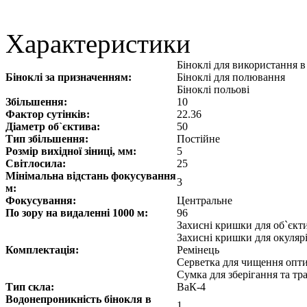
Характеристики
Біноклі для використання 
Біноклі за призначенням:
Біноклі для полювання
Біноклі польові
Збільшення:
10
Фактор сутінків:
22.36
Діаметр об`єктива:
50
Тип збільшення:
Постійне
Розмір вихідної зіниці, мм:
5
Світлосила:
25
Мінімальна відстань фокусування
3
м:
Фокусування:
Центральне
По зору на видаленні 1000 м:
96
Захисні кришки для об`єкт
Захисні кришки для окуляр
Комплектація:
Ремінець
Серветка для чищення опт
Сумка для зберігання та т
Тип скла:
ВаК-4
Водонепроникність бінокля в
1