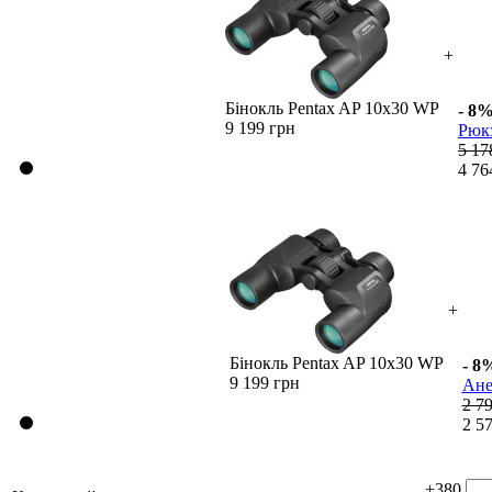
+
Бінокль Pentax AP 10x30 WP
- 8
9 199 грн
Рюк
5 17
4 76
+
Бінокль Pentax AP 10x30 WP
- 8
9 199 грн
Ане
2 7
2 5
+380