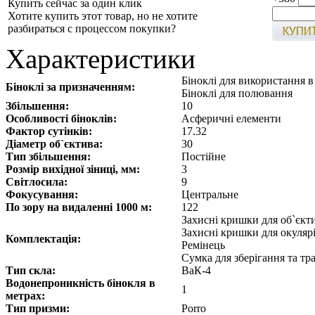
Купить сейчас за один клик
Хотите купить этот товар, но не хотите
разбираться с процессом покупки?
Характеристики
Біноклі для використання 
Біноклі за призначенням:
Біноклі для полювання
Збільшення:
10
Особливості біноклів:
Асферичні елементи
Фактор сутінків:
17.32
Діаметр об`єктива:
30
Тип збільшення:
Постійне
Розмір вихідної зіниці, мм:
3
Світлосила:
9
Фокусування:
Центральне
По зору на видаленні 1000 м:
122
Захисні кришки для об`єкт
Захисні кришки для окуляр
Комплектація:
Ремінець
Сумка для зберігання та т
Тип скла:
ВаК-4
Водонепроникність бінокля в
1
метрах:
Тип призми:
Porro