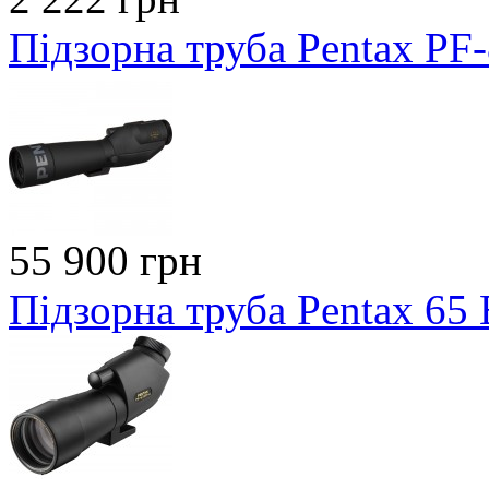
Підзорна труба Pentax PF
55 900 грн
Підзорна труба Pentax 65