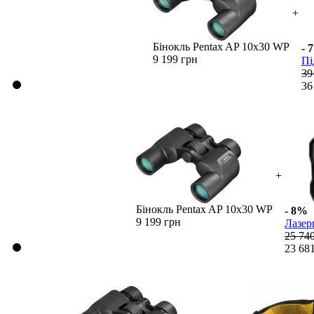
+
Бінокль Pentax AP 10x30 WP
- 
9 199 грн
Пі
39
36
+
Бінокль Pentax AP 10x30 WP
- 8%
9 199 грн
Лазер
25 74
23 68