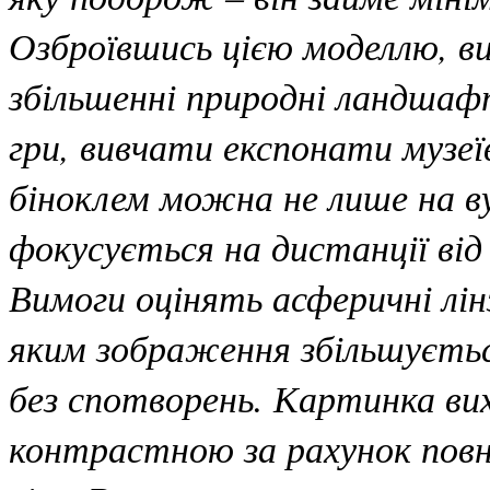
Озброївшись цією моделлю, в
збільшенні природні ландша
гри, вивчати експонати музе
біноклем можна не лише на вул
фокусується на дистанції від
Вимоги оцінять асферичні лін
яким зображення збільшується
без спотворень. Картинка ви
контрастною за рахунок пов