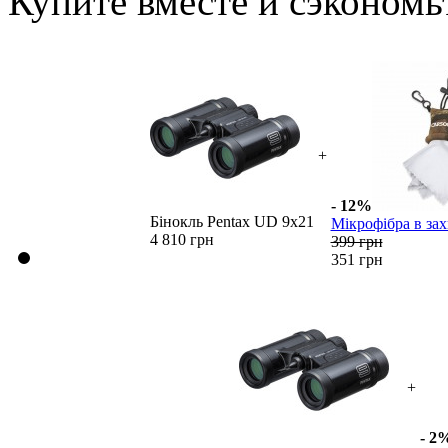
Купите вместе и сэкономь
+
- 12%
Бінокль Pentax UD 9x21
Мікрофібра в зах
4 810 грн
399 грн
351 грн
+
- 2