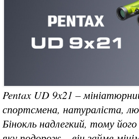
Pentax UD 9x21 – мініатюрни
спортсмена, натураліста, лю
Бінокль надлегкий, тому його
яку подорож – він займе міні