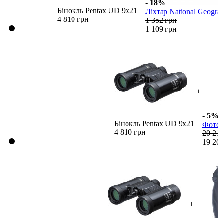
- 18%
Бінокль Pentax UD 9x21
Ліхтар National Geogr
4 810 грн
1 352 грн
1 109 грн
+
- 5
Бінокль Pentax UD 9x21
Фото
4 810 грн
20 2
19 2
+