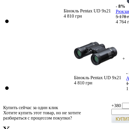
- 8%
Бінокль Pentax UD 9x21
Рюкза
4 810 грн
5 178 
4 764 
+
-
Бінокль Pentax UD 9x21
А
4 810 грн
1
1
+380
Купить сейчас за один клик
Хотите купить этот товар, но не хотите
разбираться с процессом покупки?