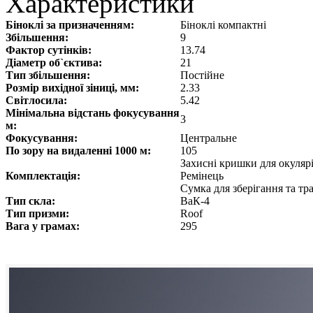
Характеристики
Біноклі за призначенням:
Біноклі компактні
Збільшення:
9
Фактор сутінків:
13.74
Діаметр об`єктива:
21
Тип збільшення:
Постійне
Розмір вихідної зіниці, мм:
2.33
Світлосила:
5.42
Мінімальна відстань фокусування
3
м:
Фокусування:
Центральне
По зору на видаленні 1000 м:
105
Захисні кришки для окуляр
Комплектація:
Ремінець
Сумка для зберігання та т
Тип скла:
ВаК-4
Тип призми:
Roof
Вага у грамах:
295