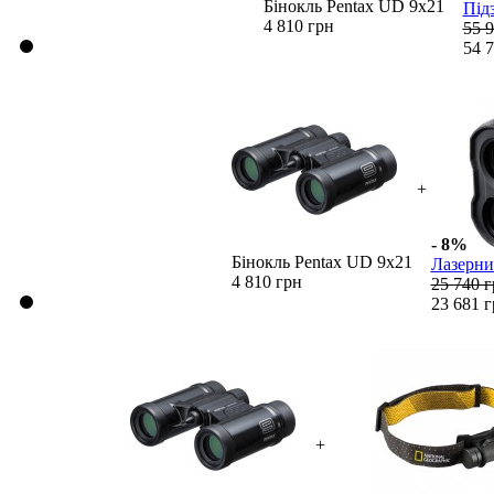
Бінокль Pentax UD 9x21
Під
4 810 грн
55 
54 
+
- 8%
Бінокль Pentax UD 9x21
Лазерни
4 810 грн
25 740 
23 681 
+