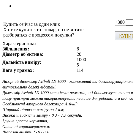
+380
Купить сейчас за один клик
Хотите купить этот товар, но не хотите
разбираться с процессом покупки?
Характеристики
Збільшення:
6
Діаметр об`єктива:
20
1000
Дальність виміру:
5
Вага у грамах:
114
Лазерний далекомір Artbull LS-1000 - компактний та багатофункціональн
екстремально далекі відстані.
Далекомір Artbull LS-1000 має кілька режимів, які допоможуть точно т
тому пристрій можна використовувати не лише для роботи, а й під час д
Особливості лазерного далекоміра Artbull:
Широкий діапазон виміру до 1 км;
Висока швидкість заміру - 0.3 - 1.5 секунди;
Зручне просте керування;
Оптичні характеристики:
Діапазон виміру: 5-1000 м