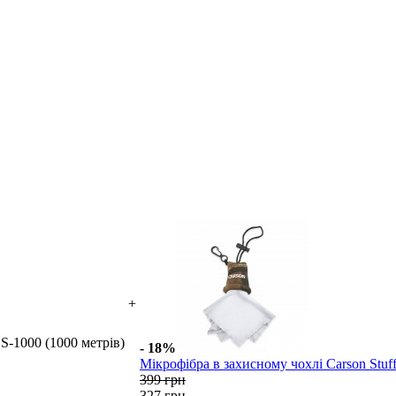
+
S-1000 (1000 метрів)
- 18%
Мікрофібра в захисному чохлі Carson Stuf
399 грн
327 грн