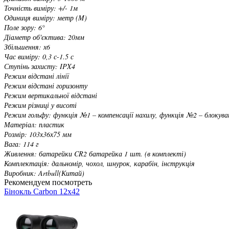
Точність виміру: +/- 1м
Одиниця виміру: метр (M)
Поле зору: 6°
Діаметр об'єктива: 20мм
Збільшення: х6
Час виміру: 0,3 с-1.5 с
Ступінь захисту: IPX4
Режим відстані лінії
Режим відстані горизонту
Режим вертикальної відстані
Режим різниці у висоті
Режим гольфу: функція №1 – компенсації нахилу, функція №2 – блокув
Матеріал: пластик
Розмір: 103х36х75 мм
Вага: 114 г
Живлення: батарейки CR2 батарейка 1 шт. (в комплекті)
Комплектація: дальномір, чохол, шнурок, карабін, інструкція
Виробник: Artbull(Китай)
Рекомендуем посмотреть
Бінокль Carbon 12x42