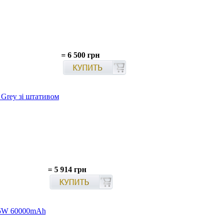
=
6 500 грн
 Grey зі штативом
=
5 914 грн
65W 60000mAh