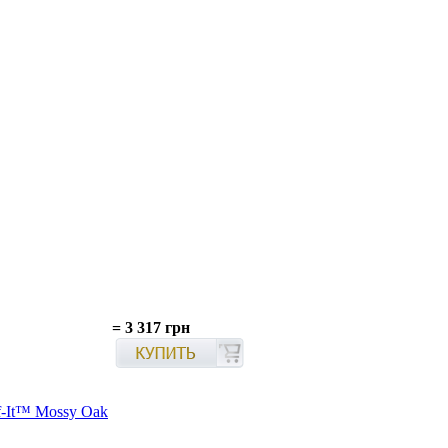
=
3 317 грн
f-It™ Mossy Oak