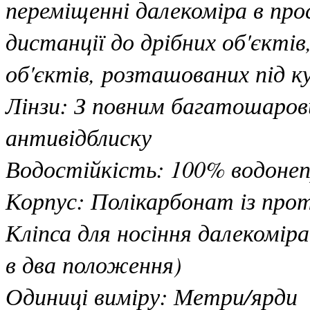
переміщенні далекоміра в про
дистанції до дрібних об'єкті
об'єктів, розташованих під к
Лінзи: З повним багатошарови
антивідблиску
Водостійкість: 100% водонеп
Корпус: Полікарбонат із пр
Кліпса для носіння далекомі
в два положення)
Одиниці виміру: Метри/ярди