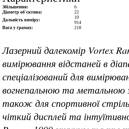
Збільшення:
6
Діаметр об`єктива:
22
10
Дальність виміру:
914
Вага у грамах:
218
Лазерний далекомір Vortex Ra
вимірювання відстаней в діапа
спеціалізований для вимірюва
вогнепальною та метальною з
також для спортивної стріл
чіткий дисплей та інтуїтивно