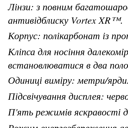
Лінзи: з повним багатошаро
антивідблиску Vortex XR™.
Корпус: полікарбонат із п
Кліпса для носіння далекомі
встановлюватися в два пол
Одиниці виміру: метри/ярди
Підсвічування дисплея: черв
П'ять режимів яскравості д
Режим енергозбереження а