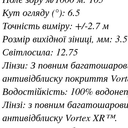
Кут огляду (°): 6.5
Точність виміру: +/-2.7 м
Розмір вихідної зіниці, мм: 3.
Світлосила: 12.75
Лінзи: З повним багатошарови
антивідблиску покриття Vor
Водостійкість: 100% водонеп
Лінзі: з повним багатошарови
антивідблиску Vortex XR™.