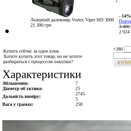
+
- 14%
Лазерний далекомір Vortex Viper HD 3000
Порта
21 300 грн
3 400
2 924
+380
Купить сейчас за один клик
Хотите купить этот товар, но не хотите
разбираться с процессом покупки?
Характеристики
Збільшення:
7
Діаметр об`єктива:
25
2745
Дальність виміру:
5
Вага у грамах:
258