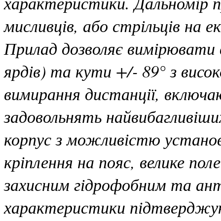
характеристики. Дальномір п
мисливців, або стрільців на е
Прилад дозволяє вимірювати 
ярдів) та кути +/- 89° з вис
вимирання дистанції, включа
задовольнять найвибагливіши
корпус з можливістю установ
кріплення на пояс, велике поле
захисним гідрофобним та ант
характеристики підтвердж