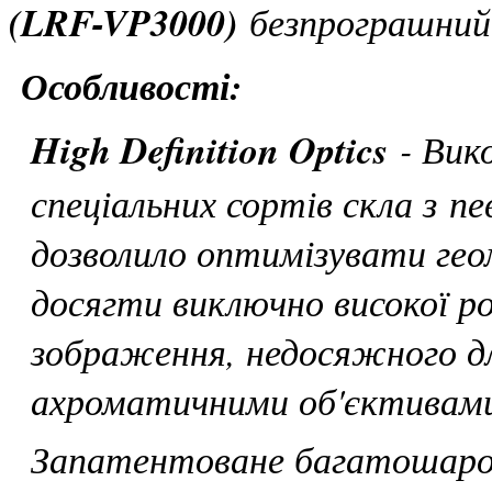
(LRF-VP3000)
безпрограшний 
Особливості:
High Definition Optics
- Вик
спеціальних сортів скла з п
дозволило оптимізувати гео
досягти виключно високої р
зображення, недосяжного дл
ахроматичними об'єктивам
Запатентоване багатошаро