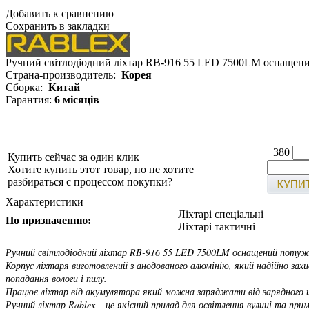
Добавить к сравнению
Сохранить в закладки
Ручний світлодіодний ліхтар RB-916 55 LED 7500LM оснащени
Страна-производитель:
Корея
Сборка:
Китай
Гарантия:
6 місяців
+380
Купить сейчас за один клик
Хотите купить этот товар, но не хотите
разбираться с процессом покупки?
Характеристики
Ліхтарі спеціальні
По призначенню:
Ліхтарі тактичні
Ручний світлодіодний ліхтар RB-916 55 LED 7500LM оснащений потужн
Корпус ліхтаря виготовлений з анодованого алюмінію, який надійно захи
попадання вологи і пилу.
Працює ліхтар від акумулятора який можна заряджати від зарядного ш
Ручний ліхтар Rablex – це якісний прилад для освітлення вулиці та при