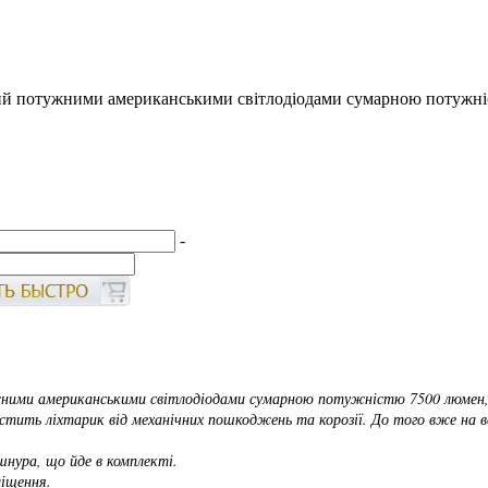
й потужними американськими світлодіодами сумарною потужніст
-
ими американськими світлодіодами сумарною потужністю 7500 люмен, щ
стить ліхтарик від механічних пошкоджень та корозії. До того вже на всі
нура, що йде в комплекті.
міщення.