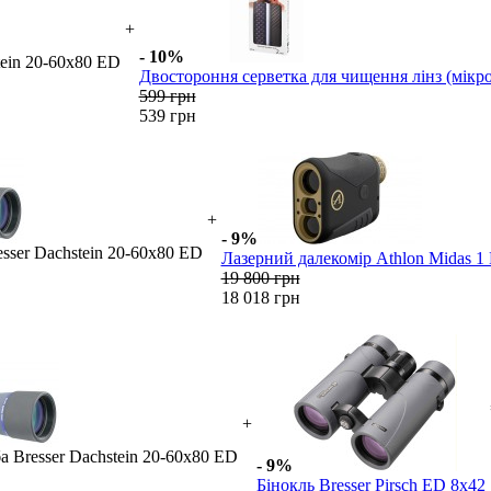
+
- 10%
tein 20-60x80 ED
Двостороння серветка для чищення лінз (мікро
599 грн
539 грн
+
- 9%
sser Dachstein 20-60x80 ED
Лазерний далекомір Athlon Midas 1 
19 800 грн
18 018 грн
+
а Bresser Dachstein 20-60x80 ED
- 9%
Бінокль Bresser Pirsch ED 8x42