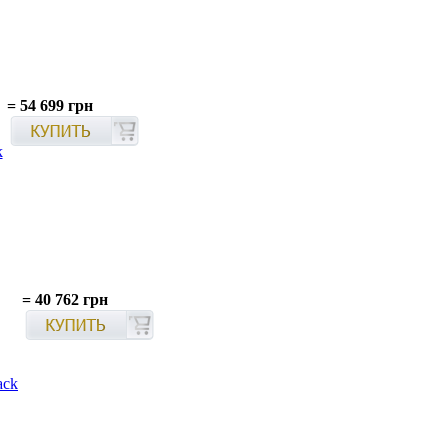
=
54 699 грн
k
=
40 762 грн
ack