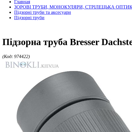
Главная
ЗОРОВІ ТРУБИ, МОНОКУЛЯРИ, СТРІЛЕЦЬКА ОПТИ
Підзорні труби та аксесуари
Підзорні труби
Підзорна труба Bresser Dachst
(Код: 974422)