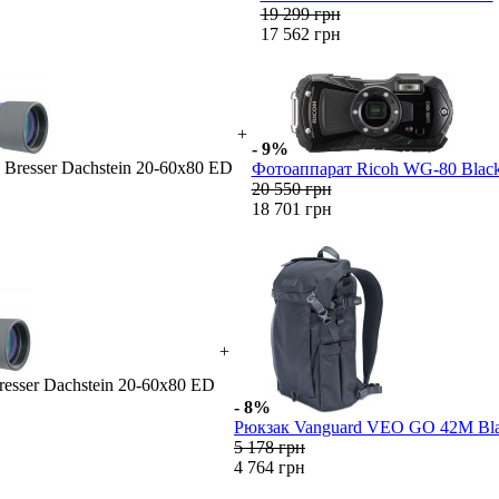
19 299 грн
17 562 грн
+
- 9%
 Bresser Dachstein 20-60x80 ED
Фотоаппарат Ricoh WG-80 Blac
20 550 грн
18 701 грн
+
resser Dachstein 20-60x80 ED
- 8%
Рюкзак Vanguard VEO GO 42M Bl
5 178 грн
4 764 грн