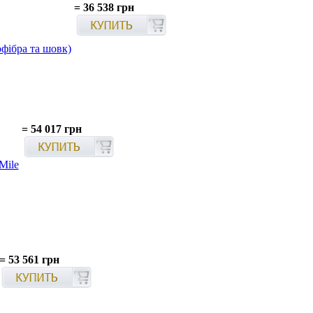
=
36 538 грн
фібра та шовк)
=
54 017 грн
Mile
=
53 561 грн