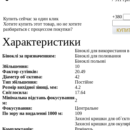
+380
Купить сейчас за один клик
Хотите купить этот товар, но не хотите
разбираться с процессом покупки?
Характеристики
Біноклі для використання 
Біноклі за призначенням:
Біноклі для полювання
Біноклі польові
Збільшення:
10
Фактор сутінків:
20.49
Діаметр об`єктива:
42
Тип збільшення:
Постійне
Розмір вихідної зіниці, мм:
4.2
Світлосила:
17.64
Мінімальна відстань фокусування
2
м:
Фокусування:
Центральне
По зору на видаленні 1000 м:
109
Захисні кришки для об`єкт
Захисні кришки для окуляр
Комплектація:
Ремінець