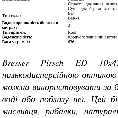
Серветка для чищення опт
Сумка для зберігання та т
ED
Тип скла:
ВаК-4
Водонепроникність бінокля в
3
метрах:
Тип призми:
Roof
Водозахисність:
Корпус заповнений азотом
Вага у грамах:
636
Bresser Pirsch ED 10x4
низькодисперсійною оптикою
можна використовувати за б
воді або поблизу неї. Цей 
мисливця, рибалки, натурал