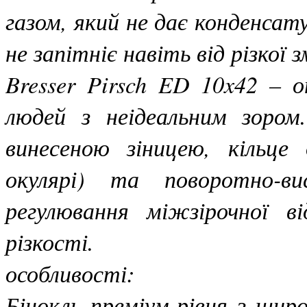
газом, який не дає конденсат
не запітніє навіть від різкої
Bresser Pirsch ED 10x42 – 
людей з неідеальним зором
винесеною зіницею, кільце 
окулярі) та поворотно-в
регулювання міжзірочної в
різкості.
особливості:
Бінокль преміум-рівня з ши