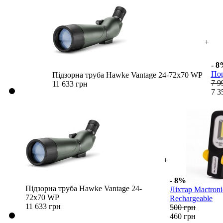
+
- 
Пор
Підзорна труба Hawke Vantage 24-72x70 WP
7 9
11 633 грн
7 3
+
- 8%
Підзорна труба Hawke Vantage 24-
Ліхтар Mactron
72x70 WP
Rechargeable
11 633 грн
500 грн
460 грн