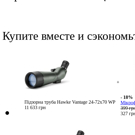
Купите вместе и сэкономь
+
- 18%
Підзорна труба Hawke Vantage 24-72x70 WP
Мікроф
11 633 грн
399 гр
327 гр