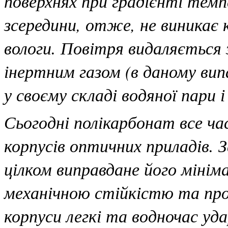
поверхнях при градієнті темп
зсередини, отже, не виникає 
вологи. Повітря видаляється
інертним газом (в даному вип
у своєму складі водяної пари 
Сьогодні полікарбонат все ч
корпусів оптичних приладів. 
цілком виправдане його мінім
механічною стійкістю та пр
корпуси легкі та водночас уд