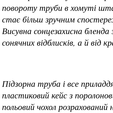
повороту труби в хомуті шта
стає більш зручним спостер
Висувна сонцезахисна бленда 
сонячних відблисків, а й від к
Підзорна труба і все прилад
пластиковий кейс з поролоно
польовий чохол розрахований 