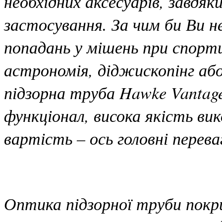
необхідних аксесуарів, завд
застосування. За чим би Ви не
попадань у мішень при спорти
астрономія, діджископінг аб
підзорна труба Hawke Vantag
функціонал, висока якість вик
вартість – ось головні перев
Оптика підзорної труби пок