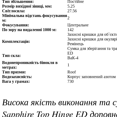
Тип збільшення:
Постійне
Розмір вихідної зіниці, мм:
5.25
Світлосила:
27.56
Мінімальна відстань фокусування
2
м:
Фокусування:
Центральне
По зору на видаленні 1000 м:
142
Захисні кришки для об`єкт
Захисні кришки для окуляр
Комплектація:
Ремінець
Сумка для зберігання та т
ED
Тип скла:
ВаК-4
Водонепроникність бінокля в
1
метрах:
Тип призми:
Roof
Водозахисність:
Корпус заповнений азотом
Вага у грамах:
730
Висока якість виконання та с
Sapphire Top Hinge ED допов