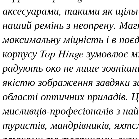
аксесуарами, такими як щіль
наший ремінь з неопрену. Маг
максимальну міцність і в поє
корпусу Top Hinge зумовлює мін
радують око не лише зовнішні
якістю зображення завдяки з
області оптичних приладів. Ці
мисливців-професіоналів з на
туристів, мандрівників, яхтс
птахами та тваринами, визн