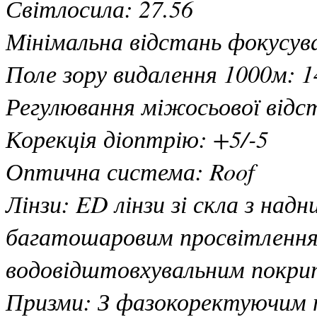
Світлосила: 27.56
Мінімальна відстань фокусува
Поле зору видалення 1000м: 1
Регулювання міжосьової відст
Корекція діоптрію: +5/-5
Оптична система: Roof
Лінзи: ED лінзи зі скла з над
багатошаровим просвітленням 
водовідштовхувальним покритт
Призми: З фазокоректуючим 