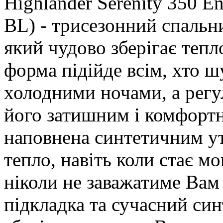
Highlander Serenity 350 E
BL) - трисезонний спальн
який чудово зберігає тепл
форма підійде всім, хто ш
холодними ночами, а рег
його затишним і комфорт
наповнена синтетичним ут
тепло, навіть коли стає м
ніколи не заважатиме Вам
підкладка та сучасний си