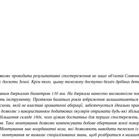
зволяє проводити результативні спостереження не лише об'єктів Сонячн
досягти Землі. Крім того, цьому телескопу доступно безліч дрібних детале
ним дзеркалом діаметром 130 мм. На дзеркала нанесено високоякісне по
ність інструменту. Протягом багатьох років зображення залишатиметься
еми, якій не властиві хроматичні аберації, забезпечується ідеально прав
 дозволяє з використанням додаткових окулярів отримати будь-які збільш
більшення складе 180х, чого цілком достатньо для перших спостережень.
м. Таке монтування дозволяє компенсувати добове обертання землі поворо
 Монтування має координатні кола, які дозволяють наводити телескоп і
 монтування не вимагає спеціалізованих знань, щоб розібратися в нала