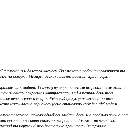
ої системи, а й далекого космосу. Ви зможете побачити галактики та
й на поверхні Місяця і дисках планет, подвійні зірки і зоряні
криття, що зводить до мінімуму втрати світла всередині телескопа, а
 таким самим яскравим і контрастним, як і в перший день після
ильне перенесення кольорів. Рейковий фокусер телескопа дозволяє
ення максимально корисного (воно становить 260х для цієї моделі
том телескопа навколо однієї осі замість двох, що особливо зручно при
з використанням екваторіальних координат. Також є можливість
штуванні та керуванні нею достатньо прочитати інструкцію.