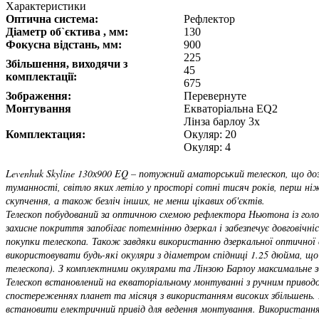
Характеристики
Оптична система:
Рефлектор
Діаметр об`єктива , мм:
130
Фокусна відстань, мм:
900
225
Збільшення, виходячи з
45
комплектації:
675
Зображення:
Перевернуте
Монтування
Екваторіальна EQ2
Лінза барлоу 3х
Комплектация:
Окуляр: 20
Окуляр: 4
Levenhuk Skyline 130х900 EQ – потужний аматорський телескоп, що до
туманності, світло яких летіло у просторі сотні тисяч років, перш ніж 
скупчення, а також безліч інших, не менш цікавих об'єктів.
Телескоп побудований за оптичною схемою рефлектора Ньютона із голов
захисне покриття запобігає потемнінню дзеркал і забезпечує довговіч
покупки телескопа. Також завдяки використанню дзеркальної оптичної сх
використовувати будь-які окуляри з діаметром спідниці 1.25 дюйма, що
телескопа). З комплектними окулярами та Лінзою Барлоу максимальне з
Телескоп встановлений на екваторіальному монтуванні з ручним приводо
спостереженнях планет та місяця з використанням високих збільшень.
встановити електричний привід для ведення монтування. Використання