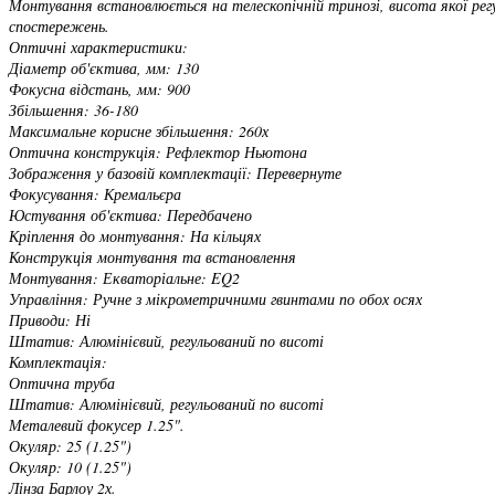
Монтування встановлюється на телескопічній тринозі, висота якої рег
спостережень.
Оптичні характеристики:
Діаметр об'єктива, мм: 130
Фокусна відстань, мм: 900
Збільшення: 36-180
Максимальне корисне збільшення: 260х
Оптична конструкція: Рефлектор Ньютона
Зображення у базовій комплектації: Перевернуте
Фокусування: Кремальєра
Юстування об'єктива: Передбачено
Кріплення до монтування: На кільцях
Конструкція монтування та встановлення
Монтування: Екваторіальне: EQ2
Управління: Ручне з мікрометричними гвинтами по обох осях
Приводи: Ні
Штатив: Алюмінієвий, регульований по висоті
Комплектація:
Оптична труба
Штатив: Алюмінієвий, регульований по висоті
Металевий фокусер 1.25".
Окуляр: 25 (1.25")
Окуляр: 10 (1.25")
Лінза Барлоу 2х.