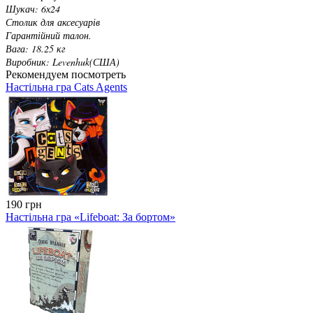
Шукач: 6х24
Столик для аксесуарів
Гарантійний талон.
Вага: 18.25 кг
Виробник: Levenhuk(США)
Рекомендуем посмотреть
Настільна гра Cats Agents
190 грн
Настільна гра «Lifeboat: За бортом»