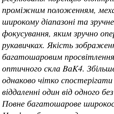
проміжним положенням, механ
широкому діапазоні та зручне
фокусування, яким зручно опе
рукавичках. Якість зображен
багатошаровим просвітлення
оптичного скла BаK4. Збільше
однаково чітко спостерігат
віддаленні один від одного бе
Повне багатошарове широкос