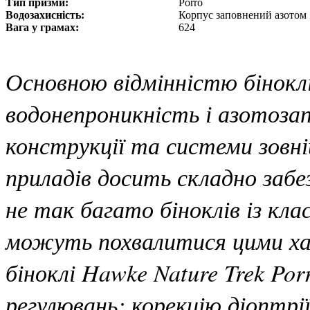
Тип призми:
Porro
Водозахисність:
Корпус заповнений азотом
Вага у грамах:
624
Основною відмінністю біноклів
водонепроникність і азотозап
конструкції та системи зовн
приладів досить складно заб
не так багато біноклів із кл
можуть похвалитися цими ха
біноклі Hawke Nature Trek Po
регулювань: корекцію діоптрі