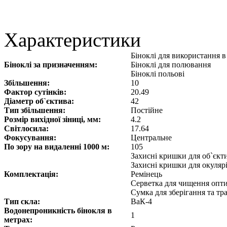
Характеристики
Біноклі для використання 
Біноклі за призначенням:
Біноклі для полювання
Біноклі польові
Збільшення:
10
Фактор сутінків:
20.49
Діаметр об`єктива:
42
Тип збільшення:
Постійне
Розмір вихідної зіниці, мм:
4.2
Світлосила:
17.64
Фокусування:
Центральне
По зору на видаленні 1000 м:
105
Захисні кришки для об`єкт
Захисні кришки для окуляр
Комплектація:
Ремінець
Серветка для чищення опт
Сумка для зберігання та т
Тип скла:
ВаК-4
Водонепроникність бінокля в
1
метрах: