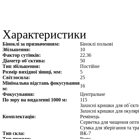
Характеристики
Біноклі за призначенням:
Біноклі польові
Збільшення:
10
Фактор сутінків:
22.36
Діаметр об`єктива:
50
Тип збільшення:
Постійне
Розмір вихідної зіниці, мм:
5
Світлосила:
25
Мінімальна відстань фокусування
16
м:
Фокусування:
Центральне
По зору на видаленні 1000 м:
115
Захисні кришки для об`єкт
Захисні кришки для окуляр
Комплектація:
Ремінець
Серветка для чищення опт
Сумка для зберігання та т
Тип скла:
ВК-7
Тип призми:
Porro