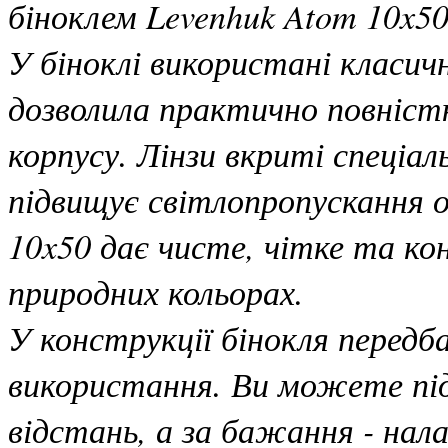
біноклем Levenhuk Atom 10x50
У біноклі використані класич
дозволила практично повніст
корпусу. Лінзи вкриті спеціа
підвищує світлопропускання 
10x50 дає чисте, чітке та к
природних кольорах.
У конструкції бінокля передба
використання. Ви можете під
відстань, а за бажання - на