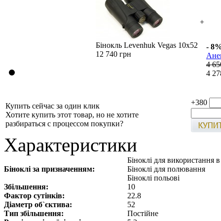
+
Бінокль Levenhuk Vegas 10x52
- 8
12 740 грн
Ане
4 65
4 27
+380
Купить сейчас за один клик
Хотите купить этот товар, но не хотите
разбираться с процессом покупки?
Характеристики
Біноклі для використання 
Біноклі за призначенням:
Біноклі для полювання
Біноклі польові
Збільшення:
10
Фактор сутінків:
22.8
Діаметр об`єктива:
52
Тип збільшення:
Постійне