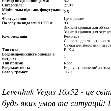
Розмір вихідної зіниці, мм:
5.2
Світлосила:
27.04
Мінімальна відстань фокусування
2.5
м:
Фокусування:
Центральне
По зору на видаленні 1000 м:
93
Захисні кришки для об`єкт
Захисні кришки для окуляр
Комплектація:
Ремінець
Серветка для чищення опт
Сумка для зберігання та т
Тип скла:
ВаК-4
Водонепроникність бінокля в
1
метрах:
Тип призми:
Roof
Водозахисність:
Корпус заповнений азотом
Вага у грамах:
1120
Levenhuk Vegas 10x52 - це сві
будь-яких умов та ситуацій! Ц