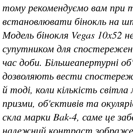
тому рекомендуємо вам при 
встановлювати бінокль на ш
Модель бінокля Vegas 10x52 н
супутником для спостережень 
час доби. Більшеапертурні об
дозволяють вести спостережен
й тоді, коли кількість світла
призми, об'єктивів та окуляр
скла марки Bak-4, саме це заб
належний контраст зображе