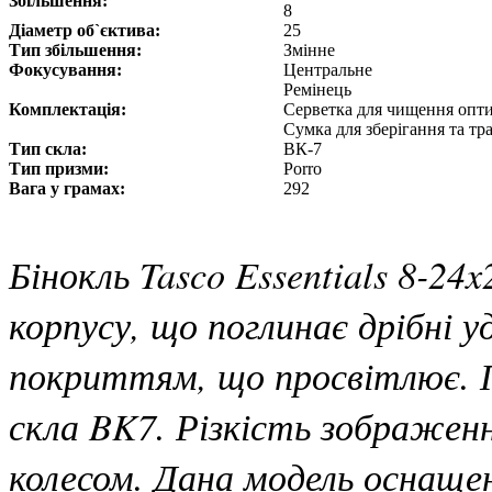
Збільшення:
8
Діаметр об`єктива:
25
Тип збільшення:
Змінне
Фокусування:
Центральне
Ремінець
Комплектація:
Серветка для чищення опт
Сумка для зберігання та т
Тип скла:
ВК-7
Тип призми:
Porro
Вага у грамах:
292
Бінокль Tasco Essentials 8-2
корпусу, що поглинає дрібні у
покриттям, що просвітлює. П
скла BK7. Різкість зображен
колесом. Дана модель оснаще