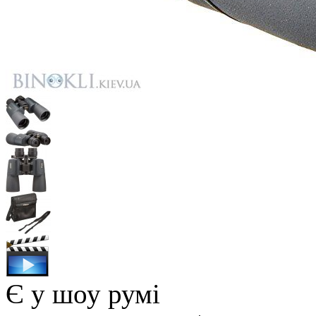
Є у шоу румі