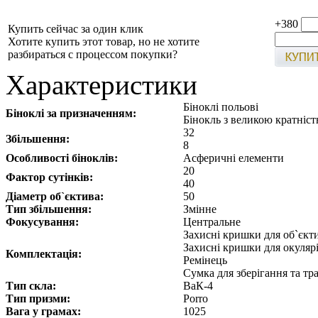
+380
Купить сейчас за один клик
Хотите купить этот товар, но не хотите
разбираться с процессом покупки?
Характеристики
Біноклі польові
Біноклі за призначенням:
Бінокль з великою кратніс
32
Збільшення:
8
Особливості біноклів:
Асферичні елементи
20
Фактор сутінків:
40
Діаметр об`єктива:
50
Тип збільшення:
Змінне
Фокусування:
Центральне
Захисні кришки для об`єкт
Захисні кришки для окуляр
Комплектація:
Ремінець
Сумка для зберігання та т
Тип скла:
ВаК-4
Тип призми:
Porro
Вага у грамах:
1025