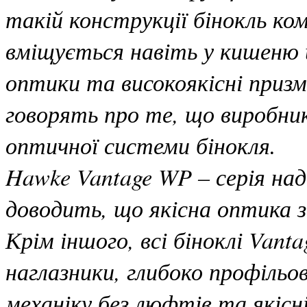
такій конструкції бінокль ко
вміщується навіть у кишеню 
оптики та високоякісні приз
говорять про те, що виробник
оптичної системи бінокля.
Hawke Vantage WP – серія над
доводить, що якісна оптика з
Крім іншого, всі біноклі Van
наглазники, глибоко профільо
механіку без люфтів та якісн