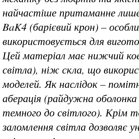
найчастіше притаманне лише
BaK4 (барієвий крон) – особл
використовується для вигото
Цей матеріал має нижчий кое
світла), ніж скла, що вико
моделей. Як наслідок – помі
аберація (райдужна оболонка 
темного до світлого). Крім т
заломлення світла дозволяє у