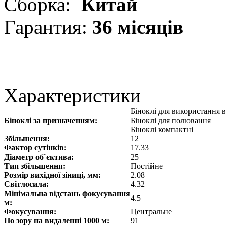
Сборка:
Китай
Гарантия:
36 місяців
Характеристики
Біноклі для використання 
Біноклі за призначенням:
Біноклі для полювання
Біноклі компактні
Збільшення:
12
Фактор сутінків:
17.33
Діаметр об`єктива:
25
Тип збільшення:
Постійне
Розмір вихідної зіниці, мм:
2.08
Світлосила:
4.32
Мінімальна відстань фокусування
4.5
м:
Фокусування:
Центральне
По зору на видаленні 1000 м:
91