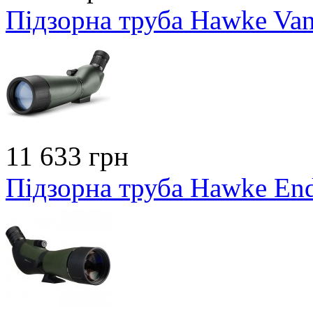
Підзорна труба Hawke Va
11 633 грн
Підзорна труба Hawke En