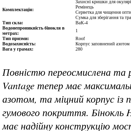
Захисні кришки для окуляр
Ремінець
Комплектація:
Серветка для чищення опт
Сумка для зберігання та т
Тип скла:
ВаК-4
Водонепроникність бінокля в
1
метрах:
Тип призми:
Roof
Водозахисність:
Корпус заповнений азотом
Вага у грамах:
280
Повністю переосмислена та р
Vantage тепер має максималь
азотом, та міцний корпус із
гумового покриття. Бінокль 
має надійну конструкцію мост