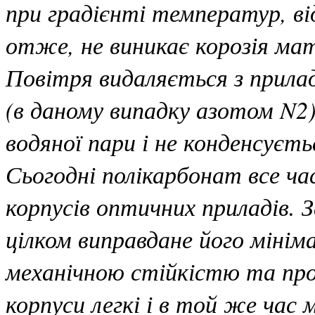
при градієнті температур, ві
отже, не виникає корозія мате
Повітря видаляється з прила
(в даному випадку азотом N2)
водяної пари і не конденсуєть
Сьогодні полікарбонат все ч
корпусів оптичних приладів. 
цілком виправдане його мінім
механічною стійкістю та пр
корпуси легкі і в той же час 