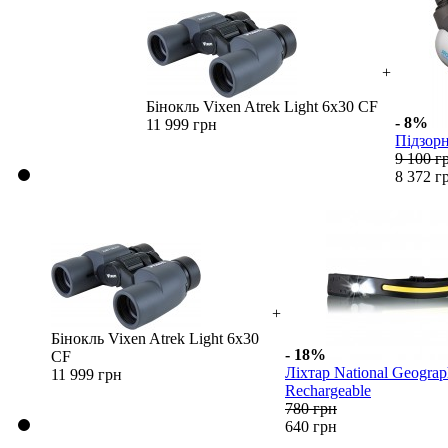
+
Бінокль Vixen Atrek Light 6х30 CF
- 8%
11 999 грн
Підзорн
9 100 г
8 372 г
+
Бінокль Vixen Atrek Light 6х30
- 18%
CF
Ліхтар National Geogr
11 999 грн
Rechargeable
780 грн
640 грн