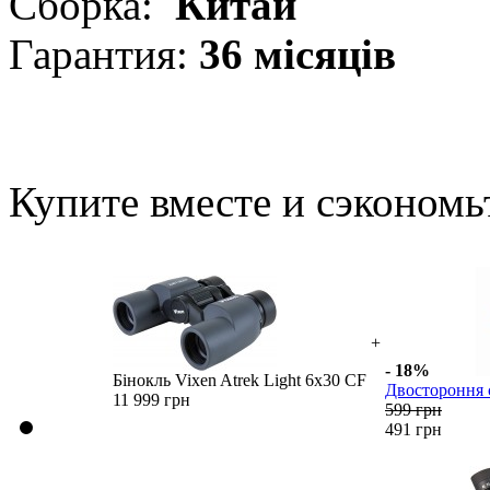
Сборка:
Китай
Гарантия:
36 місяців
Купите вместе и сэкономь
+
- 18%
Бінокль Vixen Atrek Light 6х30 CF
Двостороння с
11 999 грн
599 грн
491 грн