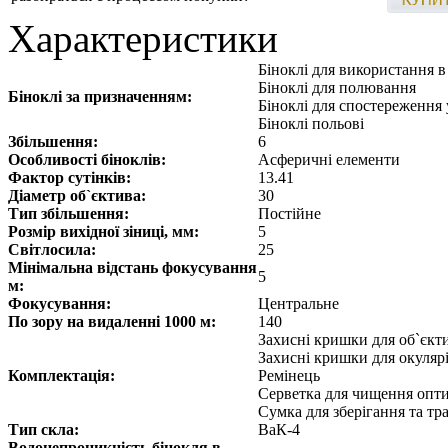
Характеристики
Біноклі для використання 
Біноклі для полювання
Біноклі за призначенням:
Біноклі для спостереження 
Біноклі польові
Збільшення:
6
Особливості біноклів:
Асферичні елементи
Фактор сутінків:
13.41
Діаметр об`єктива:
30
Тип збільшення:
Постійне
Розмір вихідної зіниці, мм:
5
Світлосила:
25
Мінімальна відстань фокусування
5
м:
Фокусування:
Центральне
По зору на видаленні 1000 м:
140
Захисні кришки для об`єкт
Захисні кришки для окуляр
Комплектація:
Ремінець
Серветка для чищення опт
Сумка для зберігання та т
Тип скла:
ВаК-4
Водонепроникність бінокля в