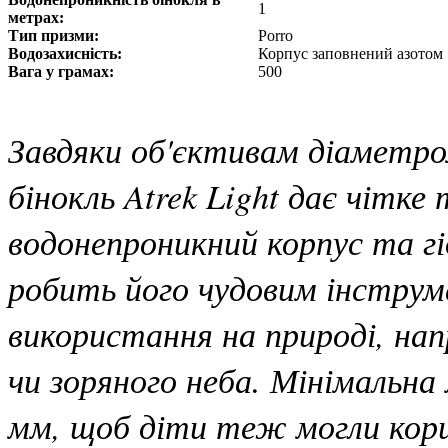
1
метрах:
Тип призми:
Porro
Водозахисність:
Корпус заповнений азотом
Вага у грамах:
500
Завдяки об'єктивам діаметром
бінокль Atrek Light дає чітке
водонепроникний корпус та г
робить його чудовим інструм
використання на природі, на
чи зоряного неба. Мінімальна
мм, щоб діти теж могли кор