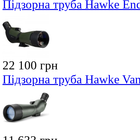
Підзорна труба Hawke En
22 100 грн
Підзорна труба Hawke Va