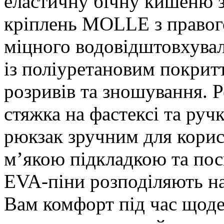
еластичну бічну кишеню з
кріплень MOLLE з правого
міцного водовідштовхува
із поліуретановим покритт
розривів та зношування. Р
стяжка на фастексі та руч
рюкзак зручним для корис
м’якою підкладкою та пос
EVA-піни розподіляють н
Вам комфорт під час щоде