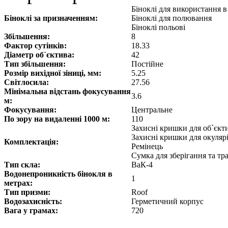
Біноклі для використання 
Біноклі за призначенням:
Біноклі для полювання
Біноклі польові
Збільшення:
8
Фактор сутінків:
18.33
Діаметр об`єктива:
42
Тип збільшення:
Постійне
Розмір вихідної зіниці, мм:
5.25
Світлосила:
27.56
Мінімальна відстань фокусування
3.6
м:
Фокусування:
Центральне
По зору на видаленні 1000 м:
110
Захисні кришки для об`єкт
Захисні кришки для окуляр
Комплектація:
Ремінець
Сумка для зберігання та т
Тип скла:
ВаК-4
Водонепроникність бінокля в
1
метрах:
Тип призми:
Roof
Водозахисність:
Герметичний корпус
Вага у грамах:
720