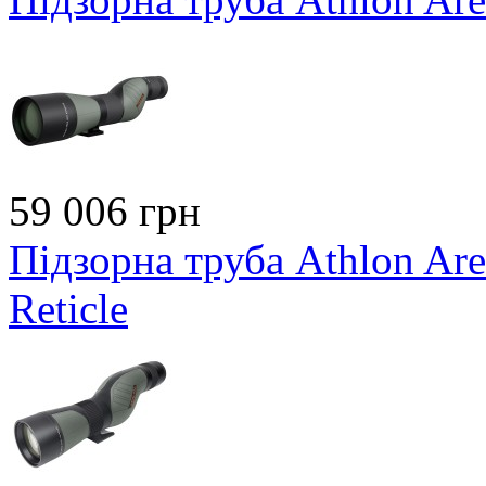
59 006 грн
Підзорна труба Athlon Ar
Reticle