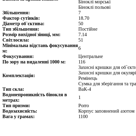
Біноклі морські
Біноклі польові
Збільшення:
7
Фактор сутінків:
18.70
Діаметр об`єктива:
50
Тип збільшення:
Постійне
Розмір вихідної зіниці, мм:
7.14
Світлосила:
51
Мінімальна відстань фокусування
6
м:
Фокусування:
Центральне
По зору на видаленні 1000 м:
116
Захисні кришки для об`єкт
Захисні кришки для окуляр
Комплектація:
Ремінець
Сумка для зберігання та т
Тип скла:
ВаК-4
Водонепроникність бінокля в
1
метрах:
Тип призми:
Porro
Водозахисність:
Корпус заповнений азотом
Вага у грамах:
1100