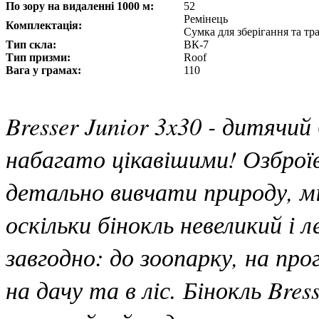
По зору на видаленні 1000 м:
52
Ремінець
Комплектація:
Сумка для зберігання та т
Тип скла:
ВК-7
Тип призми:
Roof
Вага у грамах:
110
Bresser Junior 3x30 - дитячий
набагато цікавішими! Озбро
детально вивчати природу, мі
оскільки бінокль невеликий і 
завгодно: до зоопарку, на прог
на дачу та в ліс. Бінокль Bres