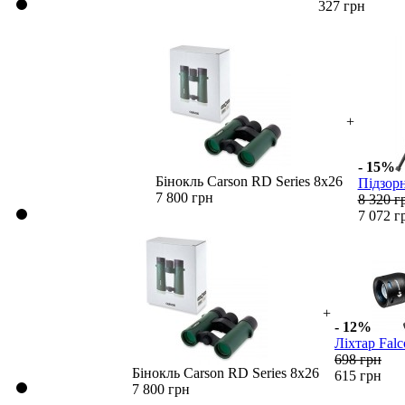
327 грн
+
- 15%
Бінокль Carson RD Series 8x26
Підзорн
7 800 грн
8 320 г
7 072 г
+
- 12%
Ліхтар Fal
698 грн
Бінокль Carson RD Series 8x26
615 грн
7 800 грн