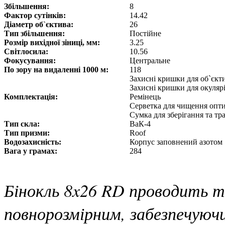
Збільшення:
8
Фактор сутінків:
14.42
Діаметр об`єктива:
26
Тип збільшення:
Постійне
Розмір вихідної зіниці, мм:
3.25
Світлосила:
10.56
Фокусування:
Центральне
По зору на видаленні 1000 м:
118
Захисні кришки для об`єкт
Захисні кришки для окуляр
Комплектація:
Ремінець
Серветка для чищення опт
Сумка для зберігання та т
Тип скла:
ВаК-4
Тип призми:
Roof
Водозахисність:
Корпус заповнений азотом
Вага у грамах:
284
Бінокль 8x26 RD проводить 
повнорозмірним, забезпечуюч