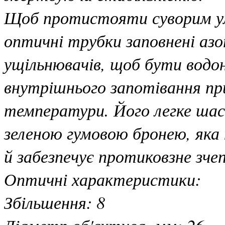
Щоб протистояти суворим ум
оптичні трубки заповнені азо
ущільнювачів, щоб бути водо
внутрішнього запотівання при
температури. Його легке шасі
зеленою гумовою бронею, яка н
й забезпечує протиковзне зче
Оптичні характеристики:
Збільшення: 8
Діаметр об'єктива, мм: 26