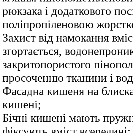
рюкзака і додаткового по
поліпропіленовою жорстк
Захист від намокання вміс
згортається, водонепрони
закритопористого пінопол
просоченню тканини і во
Фасадна кишеня на блиска
кишені;
Бічні кишені мають пружні
фіксують вміст всередині;