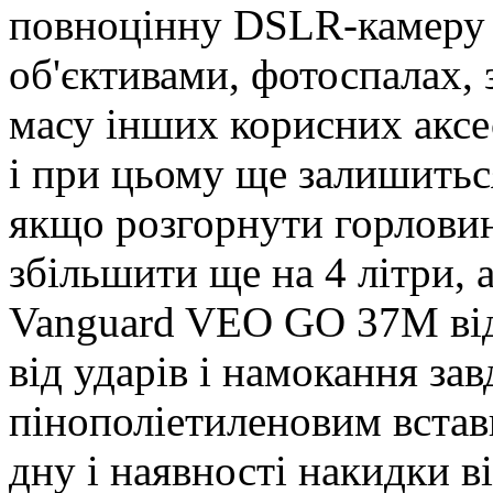
повноцінну DSLR-камеру 
об'єктивами, фотоспалах, 
масу інших корисних аксес
і при цьому ще залишитьс
якщо розгорнути горловин
збільшити ще на 4 літри, 
Vanguard VEO GO 37M від
від ударів і намокання за
пінополіетиленовим встав
дну і наявності накидки в